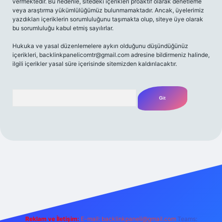
vermektedir. Bu nedenle, sitedeki içerikleri proaktif olarak denetleme
veya araştırma yükümlülüğümüz bulunmamaktadır. Ancak, üyelerimiz
yazdıkları içeriklerin sorumluluğunu taşımakta olup, siteye üye olarak
bu sorumluluğu kabul etmiş sayılırlar.
Hukuka ve yasal düzenlemelere aykırı olduğunu düşündüğünüz
içerikleri,
backlinkpanelicomtr@gmail.com
adresine bildirmeniz halinde,
ilgili içerikler yasal süre içerisinde sitemizden kaldırılacaktır.
Arama
riş
Betexper giriş adresi
betexper.xyz
m elexbet
Reklam ve İletişim:
E-mail:
backlinkpaneli@gmail.com
Teams: