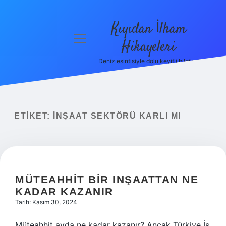
Kıyıdan İlham
menüyü
Hikayeleri
aç
Deniz esintisiyle dolu keyifli bilgiler!
Anasayfa
Gizlilik
Politikası
ETIKET:
İNŞAAT SEKTÖRÜ KARLI MI
Yasal Uyarı
Hakkımızda
MÜTEAHHIT BIR INŞAATTAN NE
KADAR KAZANIR
Tarih: Kasım 30, 2024
Müteahhit ayda ne kadar kazanır? Ancak Türkiye İş