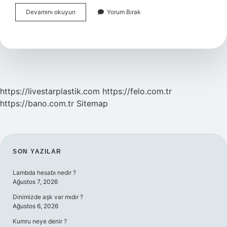
Müteahhit
Devamını okuyun
Yorum Bırak
Bir
Inşaattan
Ne
Kadar
Kazanır
https://livestarplastik.com
https://felo.com.tr
https://bano.com.tr
Sitemap
SIDEBAR
SON YAZILAR
Lambda hesabı nedir ?
Ağustos 7, 2026
Dinimizde aşk var mıdır ?
Ağustos 6, 2026
Kumru neye denir ?