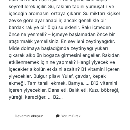
seyreltilerek içilir. Su, rakının tadını yumuşatır ve
içeceğin aromasını ortaya çıkarır. Su miktarı kişisel
zevke göre ayarlanabilir, ancak genellikle bir
bardak rakiye bir ölçü su eklenir. Rakı içmeden
önce ne yenmeli? – İçmeye başlamadan önce bir
atıştırmalık yemelisiniz. En sevileni zeytinyağıdır.
Mide dolmaya başladığında zeytinyağı yukarı
çıkarak alkolün boğaza girmesini engeller. Rakıdan
etkilenmemek için ne yapmalı? Hangi yiyecek ve
içecekler alkolün etkisini azaltır? B1 vitamini içeren
yiyecekler. Bulgur pilavı Yulaf, çavdar, kepek
ekmeği. Tam tahıllı ekmek. Bamya. … B12 vitamini
içeren yiyecekler. Dana eti. Balık eti. Kuzu böbreği,
yüreği, karaciğer. … B2…
Rakı
Devamını okuyun
Yorum Bırak
Içmeden
Önce