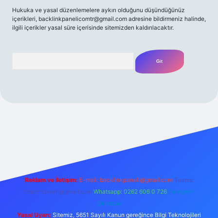
Hukuka ve yasal düzenlemelere aykırı olduğunu düşündüğünüz
içerikleri,
backlinkpanelicomtr@gmail.com
adresine bildirmeniz halinde,
ilgili içerikler yasal süre içerisinde sitemizden kaldırılacaktır.
Arama
t yeni giriş
Betexper giriş adresi
betexper.xyz
m elexbet
Reklam ve İletişim:
E-mail:
backlinkpaneli@gmail.com
Teams:
forumhizmeti@gmail.com
Whatsapp: 0262 606 0 726
Telegram:
@karabul
Yasal Uyarı:
Sitemiz, 5651 Sayılı Kanun gereğince Bilgi Teknolojileri