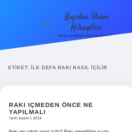
Kıyıdan İlham
menüyü
Hikayeleri
aç
Deniz esintisiyle dolu keyifli bilgiler!
Anasayfa
Gizlilik
Politikası
ETIKET:
İLK DEFA RAKI NASIL IÇILIR
Yasal Uyarı
Hakkımızda
RAKI IÇMEDEN ÖNCE NE
YAPILMALI
Tarih: Kasım 1, 2024
Rakı en rahat nasıl içilir? Rakı genellikle suyla