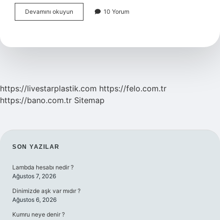
İĞneli
Devamını okuyun
10 Yorum
Epilasyon
Yan
Etkileri
Nelerdir
https://livestarplastik.com
https://felo.com.tr
https://bano.com.tr
Sitemap
SIDEBAR
SON YAZILAR
Lambda hesabı nedir ?
Ağustos 7, 2026
Dinimizde aşk var mıdır ?
Ağustos 6, 2026
Kumru neye denir ?