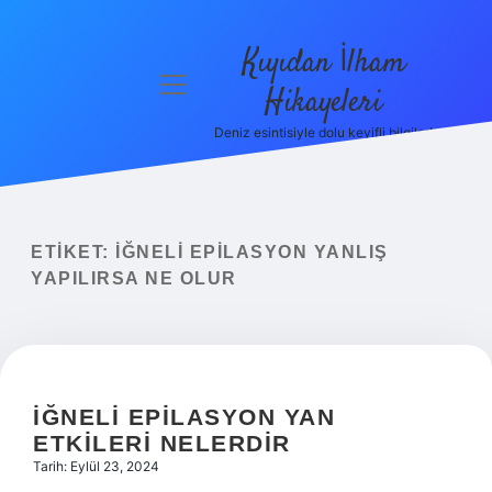
Kıyıdan İlham
menüyü
Hikayeleri
aç
Deniz esintisiyle dolu keyifli bilgiler!
Anasayfa
Gizlilik
Politikası
ETIKET:
İĞNELI EPILASYON YANLIŞ
Yasal Uyarı
YAPILIRSA NE OLUR
Hakkımızda
İĞNELI EPILASYON YAN
ETKILERI NELERDIR
Tarih: Eylül 23, 2024