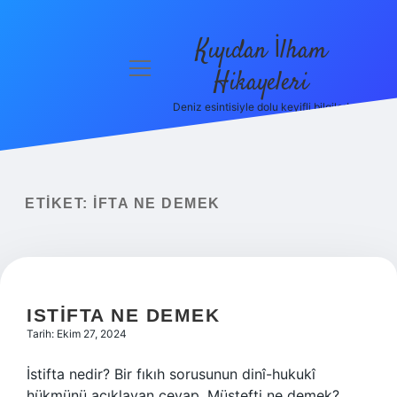
Kıyıdan İlham
menüyü
Hikayeleri
aç
Deniz esintisiyle dolu keyifli bilgiler!
Anasayfa
Gizlilik
Politikası
ETIKET:
İFTA NE DEMEK
Yasal Uyarı
Hakkımızda
ISTIFTA NE DEMEK
Tarih: Ekim 27, 2024
İstifta nedir? Bir fıkıh sorusunun dinî-hukukî
hükmünü açıklayan cevap. Müstefti ne demek?