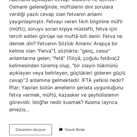
Osmanlı geleneğinde, müftülerin dini sorulara
verdiği yazılı cevap olan fetvanın anlamı
yaygınlaşmıştır. Fetvayı veren fıkıh bilginine müfti
(müfti), soruyu soran kişiye müstefti, fetva için
tercih edilen görüşe ise muftā-bih denir. Fetva ne
demek din? Fetvanın Sözlük Anlamı: Arapça bir
kelime olan “Fetva”1, sözlükte; “genç, cesur”
anlamlarına gelen; “fetâ” (fütyâ, çoğulu fetâva)2
kelimesinden türemiş olup, “bir olayın hükmünü
açıklayan veya belirleyen, güçlükleri gideren güçlü
cevap”3 anlamına gelmektedir. İFTA yetkisi nedir?
İftar; Yapılan bütün amellerin şeriata uygunluğunu
fetva vermek, müftü, kazasker ve şeyhülislamın
görevidir. İstiğfar nedir kusmak? Kusma (ayrıca
emezis…
Istifta
Devamını okuyun
Yorum Bırak
Ne