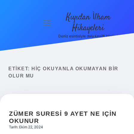
Kıyıdan İlham
menüyü
Hikayeleri
aç
Deniz esintisiyle dolu keyifli bilgiler!
Anasayfa
Gizlilik
Politikası
ETIKET:
HIÇ OKUYANLA OKUMAYAN BIR
Yasal Uyarı
OLUR MU
Hakkımızda
ZÜMER SURESI 9 AYET NE IÇIN
OKUNUR
Tarih: Ekim 22, 2024