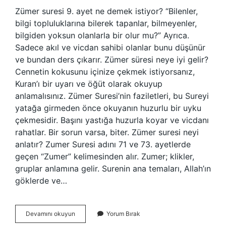
Zümer suresi 9. ayet ne demek istiyor? “Bilenler,
bilgi topluluklarına bilerek tapanlar, bilmeyenler,
bilgiden yoksun olanlarla bir olur mu?” Ayrıca.
Sadece akıl ve vicdan sahibi olanlar bunu düşünür
ve bundan ders çıkarır. Zümer süresi neye iyi gelir?
Cennetin kokusunu içinize çekmek istiyorsanız,
Kuran’ı bir uyarı ve öğüt olarak okuyup
anlamalısınız. Zümer Suresi’nin faziletleri, bu Sureyi
yatağa girmeden önce okuyanın huzurlu bir uyku
çekmesidir. Başını yastığa huzurla koyar ve vicdanı
rahatlar. Bir sorun varsa, biter. Zümer suresi neyi
anlatır? Zumer Suresi adını 71 ve 73. ayetlerde
geçen “Zumer” kelimesinden alır. Zumer; klikler,
gruplar anlamına gelir. Surenin ana temaları, Allah’ın
göklerde ve…
Zümer
Devamını okuyun
Yorum Bırak
Suresi