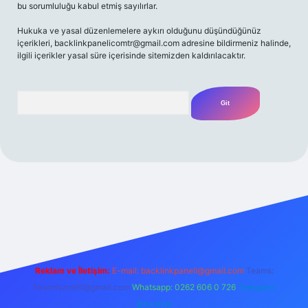
bu sorumluluğu kabul etmiş sayılırlar.
Hukuka ve yasal düzenlemelere aykırı olduğunu düşündüğünüz
içerikleri,
backlinkpanelicomtr@gmail.com
adresine bildirmeniz halinde,
ilgili içerikler yasal süre içerisinde sitemizden kaldırılacaktır.
Arama
et yeni giriş
Betexper giriş adresi
betexper.xyz
m elexbet
Reklam ve İletişim:
E-mail:
backlinkpaneli@gmail.com
Teams:
forumhizmeti@gmail.com
Whatsapp: 0262 606 0 726
Telegram:
@karabul