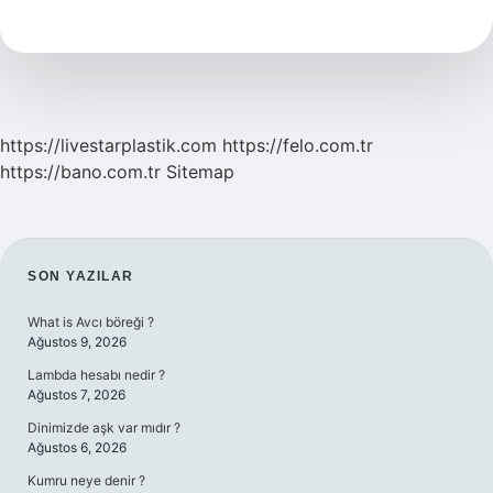
9
Ayet
Ne
Için
Okunur
https://livestarplastik.com
https://felo.com.tr
https://bano.com.tr
Sitemap
SIDEBAR
SON YAZILAR
What is Avcı böreği ?
Ağustos 9, 2026
Lambda hesabı nedir ?
Ağustos 7, 2026
Dinimizde aşk var mıdır ?
Ağustos 6, 2026
Kumru neye denir ?