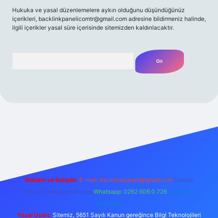
Hukuka ve yasal düzenlemelere aykırı olduğunu düşündüğünüz
içerikleri,
backlinkpanelicomtr@gmail.com
adresine bildirmeniz halinde,
ilgili içerikler yasal süre içerisinde sitemizden kaldırılacaktır.
Arama
t yeni giriş
Betexper giriş adresi
betexper.xyz
m elexbet
Reklam ve İletişim:
E-mail:
backlinkpaneli@gmail.com
Teams:
forumhizmeti@gmail.com
Whatsapp: 0262 606 0 726
Telegram:
@karabul
Yasal Uyarı:
Sitemiz, 5651 Sayılı Kanun gereğince Bilgi Teknolojileri