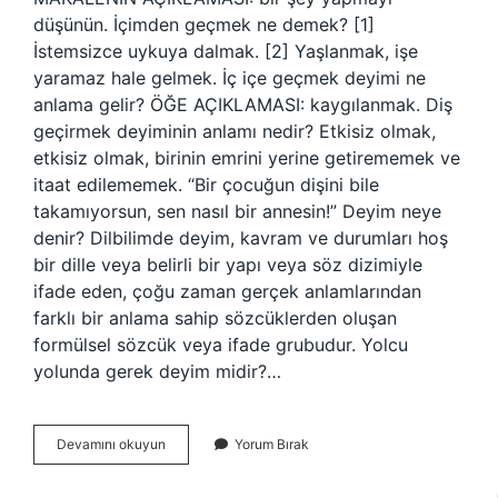
düşünün. İçimden geçmek ne demek? [1]
İstemsizce uykuya dalmak. [2] Yaşlanmak, işe
yaramaz hale gelmek. İç içe geçmek deyimi ne
anlama gelir? ÖĞE AÇIKLAMASI: kaygılanmak. Diş
geçirmek deyiminin anlamı nedir? Etkisiz olmak,
etkisiz olmak, birinin emrini yerine getirememek ve
itaat edilememek. “Bir çocuğun dişini bile
takamıyorsun, sen nasıl bir annesin!” Deyim neye
denir? Dilbilimde deyim, kavram ve durumları hoş
bir dille veya belirli bir yapı veya söz dizimiyle
ifade eden, çoğu zaman gerçek anlamlarından
farklı bir anlama sahip sözcüklerden oluşan
formülsel sözcük veya ifade grubudur. Yolcu
yolunda gerek deyim midir?…
Içinden
Devamını okuyun
Yorum Bırak
Geçirmek
Ne