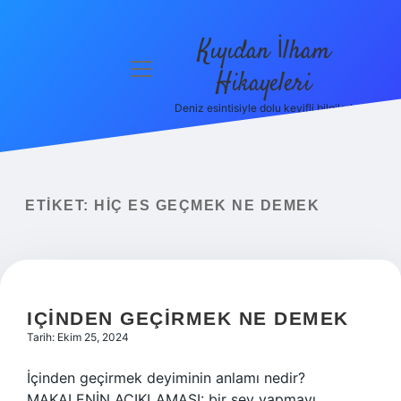
Kıyıdan İlham
menüyü
Hikayeleri
aç
Deniz esintisiyle dolu keyifli bilgiler!
Anasayfa
Gizlilik
Politikası
ETIKET:
HIÇ ES GEÇMEK NE DEMEK
Yasal Uyarı
Hakkımızda
IÇINDEN GEÇIRMEK NE DEMEK
Tarih: Ekim 25, 2024
İçinden geçirmek deyiminin anlamı nedir?
MAKALENİN AÇIKLAMASI: bir şey yapmayı