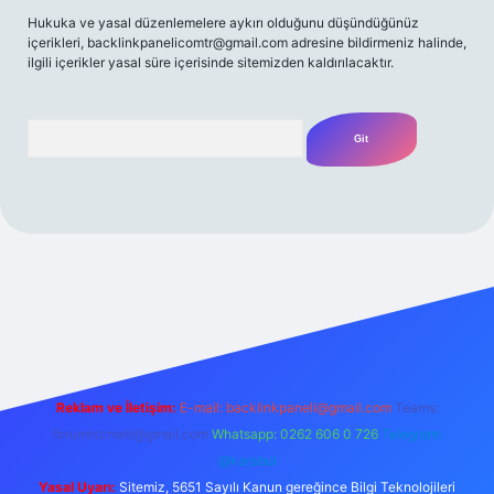
Hukuka ve yasal düzenlemelere aykırı olduğunu düşündüğünüz
içerikleri,
backlinkpanelicomtr@gmail.com
adresine bildirmeniz halinde,
ilgili içerikler yasal süre içerisinde sitemizden kaldırılacaktır.
Arama
t yeni giriş
Betexper giriş adresi
betexper.xyz
m elexbet
Reklam ve İletişim:
E-mail:
backlinkpaneli@gmail.com
Teams:
forumhizmeti@gmail.com
Whatsapp: 0262 606 0 726
Telegram:
@karabul
Yasal Uyarı:
Sitemiz, 5651 Sayılı Kanun gereğince Bilgi Teknolojileri