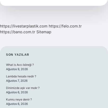
Atlayarak
Ayda
Kaç
Kilo
Verilir
https://livestarplastik.com
https://felo.com.tr
https://bano.com.tr
Sitemap
SIDEBAR
SON YAZILAR
What is Avcı böreği ?
Ağustos 9, 2026
Lambda hesabı nedir ?
Ağustos 7, 2026
Dinimizde aşk var mıdır ?
Ağustos 6, 2026
Kumru neye denir ?
Ağustos 6, 2026