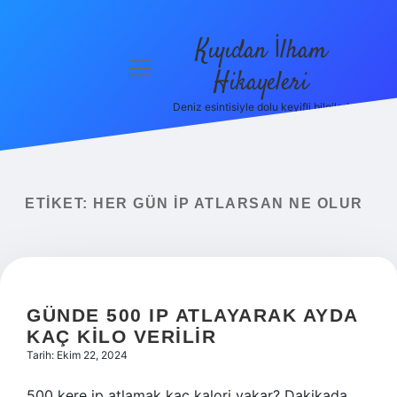
Kıyıdan İlham
menüyü
Hikayeleri
aç
Deniz esintisiyle dolu keyifli bilgiler!
Anasayfa
Gizlilik
Politikası
ETIKET:
HER GÜN IP ATLARSAN NE OLUR
Yasal Uyarı
Hakkımızda
GÜNDE 500 IP ATLAYARAK AYDA
KAÇ KILO VERILIR
Tarih: Ekim 22, 2024
500 kere ip atlamak kaç kalori yakar? Dakikada