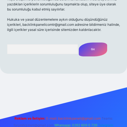
yazdıkları içeriklerin sorumluluğunu taşımakta olup, siteye üye olarak
bu sorumluluğu kabul etmiş sayılırlar.
Hukuka ve yasal düzenlemelere aykırı olduğunu düşündüğünüz
içerikleri,
backlinkpanelicomtr@gmail.com
adresine bildirmeniz halinde,
ilgili içerikler yasal süre içerisinde sitemizden kaldırılacaktır.
Arama
t yeni giriş
Betexper giriş adresi
betexper.xyz
m elexbet
Reklam ve İletişim:
E-mail:
backlinkpaneli@gmail.com
Teams:
forumhizmeti@gmail.com
Whatsapp: 0262 606 0 726
Telegram: