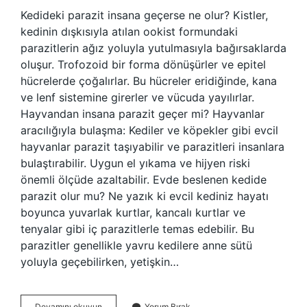
Kedideki parazit insana geçerse ne olur? Kistler,
kedinin dışkısıyla atılan ookist formundaki
parazitlerin ağız yoluyla yutulmasıyla bağırsaklarda
oluşur. Trofozoid bir forma dönüşürler ve epitel
hücrelerde çoğalırlar. Bu hücreler eridiğinde, kana
ve lenf sistemine girerler ve vücuda yayılırlar.
Hayvandan insana parazit geçer mi? Hayvanlar
aracılığıyla bulaşma: Kediler ve köpekler gibi evcil
hayvanlar parazit taşıyabilir ve parazitleri insanlara
bulaştırabilir. Uygun el yıkama ve hijyen riski
önemli ölçüde azaltabilir. Evde beslenen kedide
parazit olur mu? Ne yazık ki evcil kediniz hayatı
boyunca yuvarlak kurtlar, kancalı kurtlar ve
tenyalar gibi iç parazitlerle temas edebilir. Bu
parazitler genellikle yavru kedilere anne sütü
yoluyla geçebilirken, yetişkin…
Kediden
Devamını okuyun
Yorum Bırak