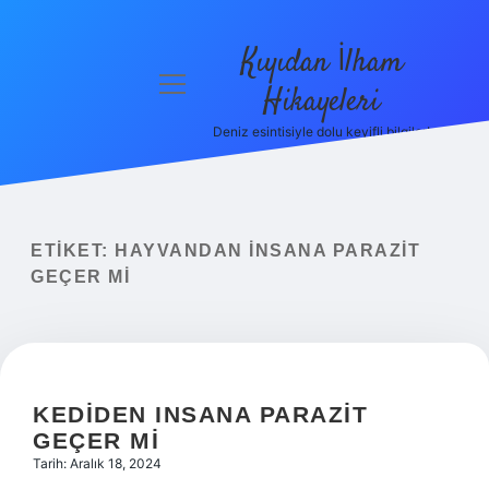
Kıyıdan İlham
menüyü
Hikayeleri
aç
Deniz esintisiyle dolu keyifli bilgiler!
Anasayfa
Gizlilik
Politikası
ETIKET:
HAYVANDAN INSANA PARAZIT
Yasal Uyarı
GEÇER MI
Hakkımızda
KEDIDEN INSANA PARAZIT
GEÇER MI
Tarih: Aralık 18, 2024