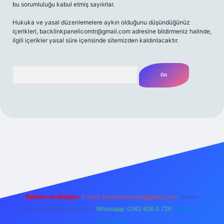
bu sorumluluğu kabul etmiş sayılırlar.
Hukuka ve yasal düzenlemelere aykırı olduğunu düşündüğünüz
içerikleri,
backlinkpanelicomtr@gmail.com
adresine bildirmeniz halinde,
ilgili içerikler yasal süre içerisinde sitemizden kaldırılacaktır.
Arama
sino
ilbet yeni giriş
Betexper giriş adresi
betexper.xyz
m elexb
Reklam ve İletişim:
E-mail:
backlinkpaneli@gmail.com
Teams:
forumhizmeti@gmail.com
Whatsapp: 0262 606 0 726
Telegram:
@karabul