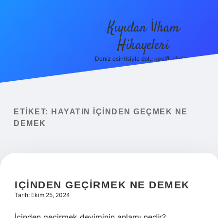
Kıyıdan İlham
menüyü
Hikayeleri
aç
Deniz esintisiyle dolu keyifli bilgiler!
Anasayfa
Gizlilik
Politikası
ETIKET:
HAYATIN IÇINDEN GEÇMEK NE
Yasal Uyarı
DEMEK
Hakkımızda
IÇINDEN GEÇIRMEK NE DEMEK
Tarih: Ekim 25, 2024
İçinden geçirmek deyiminin anlamı nedir?