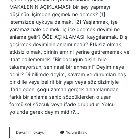
MAKALENİN AÇIKLAMASI: bir şey yapmayı
düşünün. İçimden geçmek ne demek? [1]
İstemsizce uykuya dalmak. [2] Yaşlanmak, işe
yaramaz hale gelmek. İç içe geçmek deyimi ne
anlama gelir? ÖĞE AÇIKLAMASI: kaygılanmak. Diş
geçirmek deyiminin anlamı nedir? Etkisiz olmak,
etkisiz olmak, birinin emrini yerine getirememek ve
itaat edilememek. “Bir çocuğun dişini bile
takamıyorsun, sen nasıl bir annesin!” Deyim neye
denir? Dilbilimde deyim, kavram ve durumları hoş
bir dille veya belirli bir yapı veya söz dizimiyle
ifade eden, çoğu zaman gerçek anlamlarından
farklı bir anlama sahip sözcüklerden oluşan
formülsel sözcük veya ifade grubudur. Yolcu
yolunda gerek deyim midir?…
Içinden
Devamını okuyun
Yorum Bırak
Geçirmek