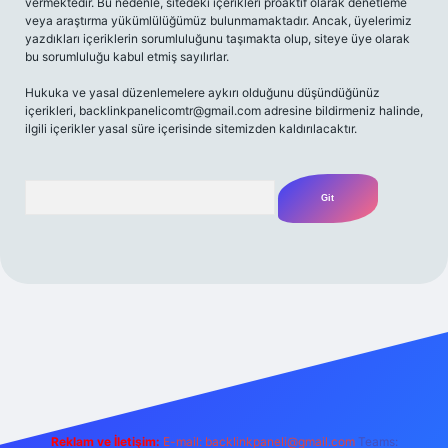
vermektedir. Bu nedenle, sitedeki içerikleri proaktif olarak denetleme
veya araştırma yükümlülüğümüz bulunmamaktadır. Ancak, üyelerimiz
yazdıkları içeriklerin sorumluluğunu taşımakta olup, siteye üye olarak
bu sorumluluğu kabul etmiş sayılırlar.
Hukuka ve yasal düzenlemelere aykırı olduğunu düşündüğünüz
içerikleri,
backlinkpanelicomtr@gmail.com
adresine bildirmeniz halinde,
ilgili içerikler yasal süre içerisinde sitemizden kaldırılacaktır.
Arama
t yeni giriş
Betexper giriş adresi
betexper.xyz
m elexbet
Reklam ve İletişim:
E-mail:
backlinkpaneli@gmail.com
Teams: