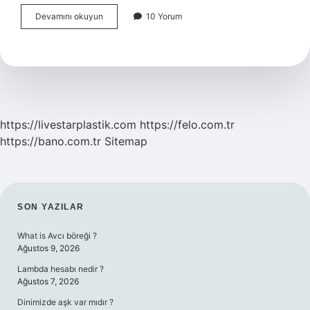
Çevre
Devamını okuyun
10 Yorum
Sorunları
Için
Neler
Yapılabilir
https://livestarplastik.com
https://felo.com.tr
https://bano.com.tr
Sitemap
SIDEBAR
SON YAZILAR
What is Avcı böreği ?
Ağustos 9, 2026
Lambda hesabı nedir ?
Ağustos 7, 2026
Dinimizde aşk var mıdır ?