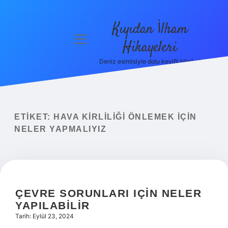
Kıyıdan İlham
menüyü
Hikayeleri
aç
Deniz esintisiyle dolu keyifli bilgiler!
Anasayfa
Gizlilik
Politikası
ETIKET:
HAVA KIRLILIĞI ÖNLEMEK IÇIN
Yasal Uyarı
NELER YAPMALIYIZ
Hakkımızda
ÇEVRE SORUNLARI IÇIN NELER
YAPILABILIR
Tarih: Eylül 23, 2024