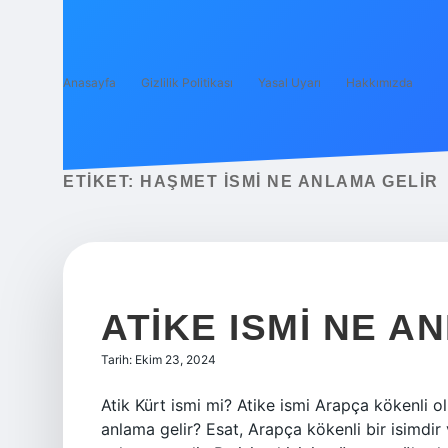
Anasayfa
Gizlilik Politikası
Yasal Uyarı
Hakkımızda
ETIKET:
HAŞMET ISMI NE ANLAMA GELIR
ATIKE ISMI NE A
Tarih: Ekim 23, 2024
Atik Kürt ismi mi? Atike ismi Arapça kökenli o
anlama gelir? Esat, Arapça kökenli bir isimdir 