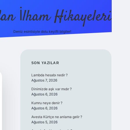
dan İlham Hikayeleri
Deniz esintisiyle dolu keyifli bilgiler!
betci
vdcasino güncel giriş
ilbet casino
ilbet yeni gir
SIDEBAR
SON YAZILAR
Lambda hesabı nedir ?
Ağustos 7, 2026
Dinimizde aşk var mıdır ?
Ağustos 6, 2026
Kumru neye denir ?
Ağustos 6, 2026
Avesta Kürtçe ne anlama gelir ?
Ağustos 5, 2026