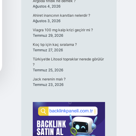
Argoda fındık ne demek ?
Ağustos 4, 2026
Ahiret inancının kanıtları nelerdir ?
Ağustos 3, 2026
Viagra 100 mg kalp krizi geçirir mi ?
Temmuz 29, 2026
Koç tıp için kaç sıralama ?
Temmuz 27, 2026
Türkiye’de Litosol topraklar nerede görülür
?
Temmuz 25, 2026
Jack nerenin malı ?
Temmuz 23, 2026