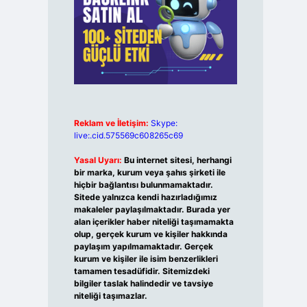
Reklam ve İletişim:
Skype:
live:.cid.575569c608265c69
Yasal Uyarı:
Bu internet sitesi, herhangi
bir marka, kurum veya şahıs şirketi ile
hiçbir bağlantısı bulunmamaktadır.
Sitede yalnızca kendi hazırladığımız
makaleler paylaşılmaktadır. Burada yer
alan içerikler haber niteliği taşımamakta
olup, gerçek kurum ve kişiler hakkında
paylaşım yapılmamaktadır. Gerçek
kurum ve kişiler ile isim benzerlikleri
tamamen tesadüfidir. Sitemizdeki
bilgiler taslak halindedir ve tavsiye
niteliği taşımazlar.