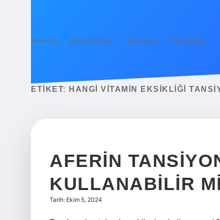
Anasayfa
Gizlilik Politikası
Yasal Uyarı
Hakkımızda
ETIKET:
HANGI VITAMIN EKSIKLIĞI TANS
AFERIN TANSIYO
KULLANABILIR M
Tarih: Ekim 5, 2024