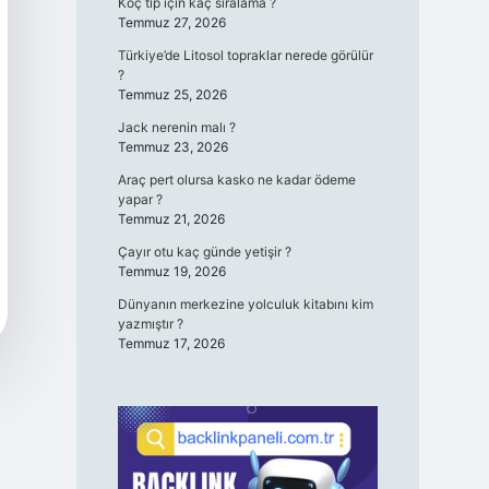
Koç tıp için kaç sıralama ?
Temmuz 27, 2026
Türkiye’de Litosol topraklar nerede görülür
?
Temmuz 25, 2026
Jack nerenin malı ?
Temmuz 23, 2026
Araç pert olursa kasko ne kadar ödeme
yapar ?
Temmuz 21, 2026
Çayır otu kaç günde yetişir ?
Temmuz 19, 2026
Dünyanın merkezine yolculuk kitabını kim
yazmıştır ?
Temmuz 17, 2026