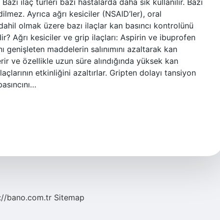
Bazı ilaç türleri bazı hastalarda daha sık kullanılır. Bazı
edilmez. Ayrıca ağrı kesiciler (NSAID’ler), oral
r dahil olmak üzere bazı ilaçlar kan basıncı kontrolünü
ir? Ağrı kesiciler ve grip ilaçları: Aspirin ve ibuprofen
nı genişleten maddelerin salınımını azaltarak kan
verir ve özellikle uzun süre alındığında yüksek kan
açlarının etkinliğini azaltırlar. Gripten dolayı tansiyon
 basıncını…
://bano.com.tr
Sitemap