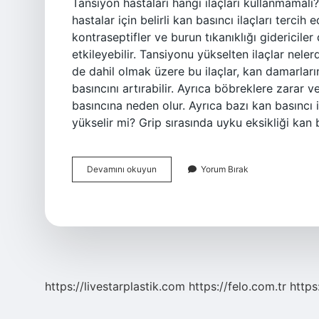
Tansiyon hastaları hangi ilaçları kullanmamalı? 
hastalar için belirli kan basıncı ilaçları tercih 
kontraseptifler ve burun tıkanıklığı gidericile
etkileyebilir. Tansiyonu yükselten ilaçlar nelerd
de dahil olmak üzere bu ilaçlar, kan damarları
basıncını artırabilir. Ayrıca böbreklere zarar 
basıncına neden olur. Ayrıca bazı kan basıncı il
yükselir mi? Grip sırasında uyku eksikliği kan
Aferin
Devamını okuyun
Yorum Bırak
Tansiyon
Hastaları
Kullanabilir
Mi
https://livestarplastik.com
https://felo.com.tr
https