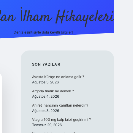
dan İlham Hikayeleri
Deniz esintisiyle dolu keyifli bilgiler!
betci
vdcasino güncel giriş
ilbet casino
ilbet yeni gir
SIDEBAR
SON YAZILAR
Avesta Kürtçe ne anlama gelir ?
Ağustos 5, 2026
Argoda fındık ne demek ?
Ağustos 4, 2026
Ahiret inancının kanıtları nelerdir ?
Ağustos 3, 2026
Viagra 100 mg kalp krizi geçirir mi ?
Temmuz 29, 2026