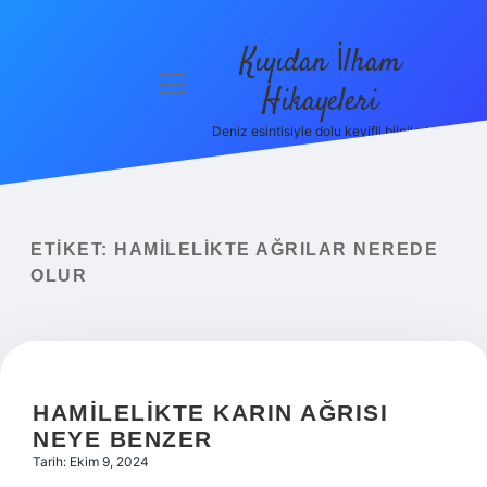
Kıyıdan İlham
menüyü
Hikayeleri
aç
Deniz esintisiyle dolu keyifli bilgiler!
Anasayfa
Gizlilik
Politikası
ETIKET:
HAMILELIKTE AĞRILAR NEREDE
Yasal Uyarı
OLUR
Hakkımızda
HAMILELIKTE KARIN AĞRISI
NEYE BENZER
Tarih: Ekim 9, 2024