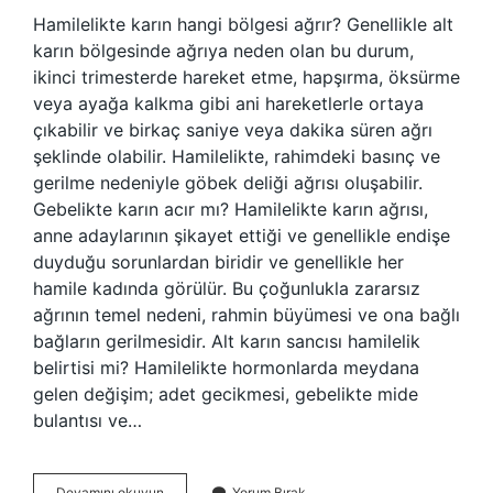
Hamilelikte karın hangi bölgesi ağrır? Genellikle alt
karın bölgesinde ağrıya neden olan bu durum,
ikinci trimesterde hareket etme, hapşırma, öksürme
veya ayağa kalkma gibi ani hareketlerle ortaya
çıkabilir ve birkaç saniye veya dakika süren ağrı
şeklinde olabilir. Hamilelikte, rahimdeki basınç ve
gerilme nedeniyle göbek deliği ağrısı oluşabilir.
Gebelikte karın acır mı? Hamilelikte karın ağrısı,
anne adaylarının şikayet ettiği ve genellikle endişe
duyduğu sorunlardan biridir ve genellikle her
hamile kadında görülür. Bu çoğunlukla zararsız
ağrının temel nedeni, rahmin büyümesi ve ona bağlı
bağların gerilmesidir. Alt karın sancısı hamilelik
belirtisi mi? Hamilelikte hormonlarda meydana
gelen değişim; adet gecikmesi, gebelikte mide
bulantısı ve…
Hamilelikte
Devamını okuyun
Yorum Bırak