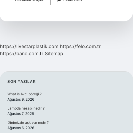
Karın
Ağrısı
Neye
Benzer
https://livestarplastik.com
https://felo.com.tr
https://bano.com.tr
Sitemap
SIDEBAR
SON YAZILAR
What is Avcı böreği ?
Ağustos 9, 2026
Lambda hesabı nedir ?
Ağustos 7, 2026
Dinimizde aşk var mıdır ?
Ağustos 6, 2026