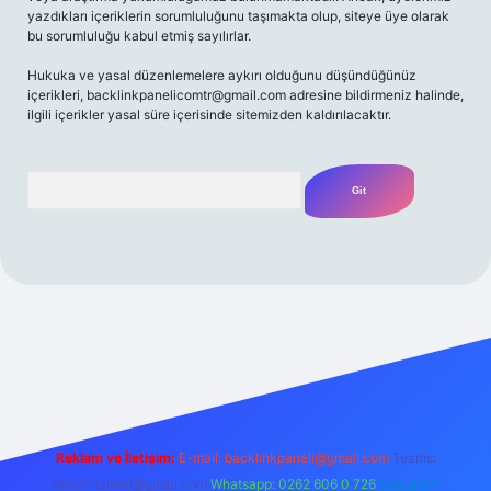
yazdıkları içeriklerin sorumluluğunu taşımakta olup, siteye üye olarak
bu sorumluluğu kabul etmiş sayılırlar.
Hukuka ve yasal düzenlemelere aykırı olduğunu düşündüğünüz
içerikleri,
backlinkpanelicomtr@gmail.com
adresine bildirmeniz halinde,
ilgili içerikler yasal süre içerisinde sitemizden kaldırılacaktır.
Arama
et yeni giriş
Betexper giriş adresi
betexper.xyz
m elexbet
Reklam ve İletişim:
E-mail:
backlinkpaneli@gmail.com
Teams:
forumhizmeti@gmail.com
Whatsapp: 0262 606 0 726
Telegram: