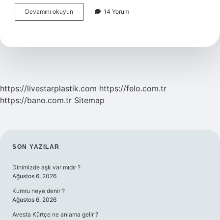
13
Devamını okuyun
14 Yorum
Haftalık
Gebelikte
Nasıl
Yatmalı
https://livestarplastik.com
https://felo.com.tr
https://bano.com.tr
Sitemap
SIDEBAR
SON YAZILAR
Dinimizde aşk var mıdır ?
Ağustos 6, 2026
Kumru neye denir ?
Ağustos 6, 2026
Avesta Kürtçe ne anlama gelir ?