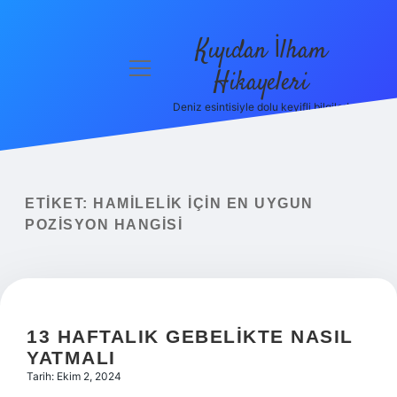
Kıyıdan İlham
menüyü
Hikayeleri
aç
Deniz esintisiyle dolu keyifli bilgiler!
Anasayfa
Gizlilik
Politikası
ETIKET:
HAMILELIK IÇIN EN UYGUN
Yasal Uyarı
POZISYON HANGISI
Hakkımızda
13 HAFTALIK GEBELIKTE NASIL
YATMALI
Tarih: Ekim 2, 2024