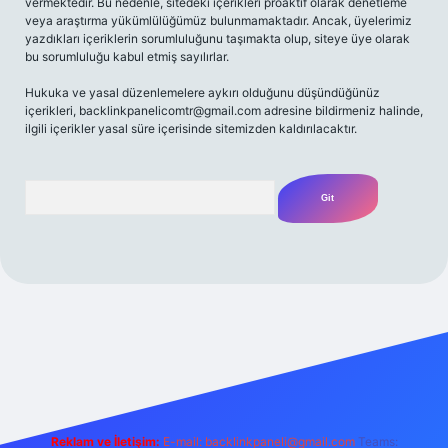
vermektedir. Bu nedenle, sitedeki içerikleri proaktif olarak denetleme
veya araştırma yükümlülüğümüz bulunmamaktadır. Ancak, üyelerimiz
yazdıkları içeriklerin sorumluluğunu taşımakta olup, siteye üye olarak
bu sorumluluğu kabul etmiş sayılırlar.
Hukuka ve yasal düzenlemelere aykırı olduğunu düşündüğünüz
içerikleri,
backlinkpanelicomtr@gmail.com
adresine bildirmeniz halinde,
ilgili içerikler yasal süre içerisinde sitemizden kaldırılacaktır.
Arama
t yeni giriş
Betexper giriş adresi
betexper.xyz
m elexbet
Reklam ve İletişim:
E-mail:
backlinkpaneli@gmail.com
Teams: