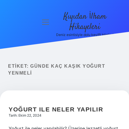
Kıyıdan İlham
menüyü
Hikayeleri
aç
Deniz esintisiyle dolu keyifli bilgiler!
Anasayfa
Gizlilik
Politikası
ETIKET:
GÜNDE KAÇ KAŞIK YOĞURT
Yasal Uyarı
YENMELI
Hakkımızda
YOĞURT ILE NELER YAPILIR
Tarih: Ekim 22, 2024
Yoğurt ile neler yapılabilir? Üzerine lezzetli yoğurt