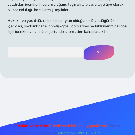
yazdıkları içeriklerin sorumluluğunu taşımakta olup, siteye üye olarak
bu sorumluluğu kabul etmiş sayılırlar.
Hukuka ve yasal düzenlemelere aykırı olduğunu düşündüğünüz
içerikleri,
backlinkpanelicomtr@gmail.com
adresine bildirmeniz halinde,
ilgili içerikler yasal süre içerisinde sitemizden kaldırılacaktır.
Arama
t yeni giriş
Betexper giriş adresi
betexper.xyz
m elexbet
Reklam ve İletişim:
E-mail:
backlinkpaneli@gmail.com
Teams:
forumhizmeti@gmail.com
Whatsapp: 0262 606 0 726
Telegram: