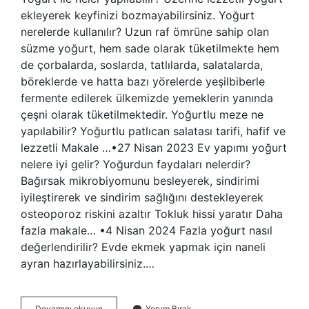
ekleyerek keyfinizi bozmayabilirsiniz. Yoğurt
nerelerde kullanılır? Uzun raf ömrüne sahip olan
süzme yoğurt, hem sade olarak tüketilmekte hem
de çorbalarda, soslarda, tatlılarda, salatalarda,
böreklerde ve hatta bazı yörelerde yeşilbiberle
fermente edilerek ülkemizde yemeklerin yanında
çeşni olarak tüketilmektedir. Yoğurtlu meze ne
yapılabilir? Yoğurtlu patlıcan salatası tarifi, hafif ve
lezzetli Makale …•27 Nisan 2023 Ev yapımı yoğurt
nelere iyi gelir? Yoğurdun faydaları nelerdir?
Bağırsak mikrobiyomunu besleyerek, sindirimi
iyileştirerek ve sindirim sağlığını destekleyerek
osteoporoz riskini azaltır Tokluk hissi yaratır Daha
fazla makale… •4 Nisan 2024 Fazla yoğurt nasıl
değerlendirilir? Evde ekmek yapmak için naneli
ayran hazırlayabilirsiniz.…
Yoğurt
Devamını okuyun
Yorum Bırak