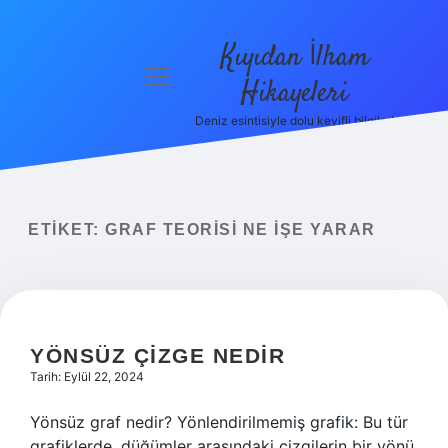
Kıyıdan İlham
menüyü
Hikayeleri
aç
Deniz esintisiyle dolu keyifli bilgiler!
Anasayfa
Gizlilik
Politikası
ETIKET:
GRAF TEORISI NE IŞE YARAR
Yasal Uyarı
Hakkımızda
YÖNSÜZ ÇIZGE NEDIR
Tarih: Eylül 22, 2024
Yönsüz graf nedir? Yönlendirilmemiş grafik: Bu tür
grafiklerde, düğümler arasındaki çizgilerin bir yönü