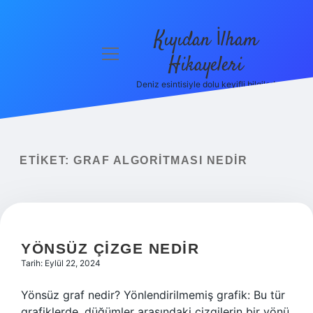
Kıyıdan İlham
menüyü
Hikayeleri
aç
Deniz esintisiyle dolu keyifli bilgiler!
Anasayfa
Gizlilik
Politikası
ETIKET:
GRAF ALGORITMASI NEDIR
Yasal Uyarı
Hakkımızda
YÖNSÜZ ÇIZGE NEDIR
Tarih: Eylül 22, 2024
Yönsüz graf nedir? Yönlendirilmemiş grafik: Bu tür
grafiklerde, düğümler arasındaki çizgilerin bir yönü