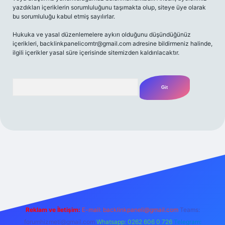
yazdıkları içeriklerin sorumluluğunu taşımakta olup, siteye üye olarak
bu sorumluluğu kabul etmiş sayılırlar.
Hukuka ve yasal düzenlemelere aykırı olduğunu düşündüğünüz
içerikleri,
backlinkpanelicomtr@gmail.com
adresine bildirmeniz halinde,
ilgili içerikler yasal süre içerisinde sitemizden kaldırılacaktır.
Arama
t yeni giriş
Betexper giriş adresi
betexper.xyz
m elexbet
Reklam ve İletişim:
E-mail:
backlinkpaneli@gmail.com
Teams:
forumhizmeti@gmail.com
Whatsapp: 0262 606 0 726
Telegram: