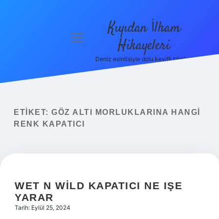
Kıyıdan İlham
menüyü
Hikayeleri
aç
Deniz esintisiyle dolu keyifli bilgiler!
Anasayfa
Gizlilik
Politikası
ETIKET:
GÖZ ALTI MORLUKLARINA HANGI
Yasal Uyarı
RENK KAPATICI
Hakkımızda
WET N WILD KAPATICI NE IŞE
YARAR
Tarih: Eylül 25, 2024