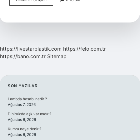
N
Wild
Kapatıcı
Ne
Işe
Yarar
https://livestarplastik.com
https://felo.com.tr
https://bano.com.tr
Sitemap
SIDEBAR
SON YAZILAR
Lambda hesabı nedir ?
Ağustos 7, 2026
Dinimizde aşk var mıdır ?
Ağustos 6, 2026
Kumru neye denir ?
Ağustos 6, 2026