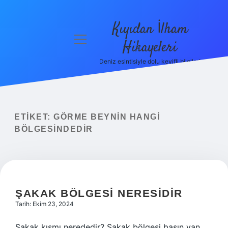
Kıyıdan İlham
menüyü
Hikayeleri
aç
Deniz esintisiyle dolu keyifli bilgiler!
Anasayfa
Gizlilik
Politikası
ETIKET:
GÖRME BEYNIN HANGI
Yasal Uyarı
BÖLGESINDEDIR
Hakkımızda
ŞAKAK BÖLGESI NERESIDIR
Tarih: Ekim 23, 2024
Şakak kısmı nerededir? Şakak bölgesi başın yan