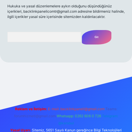
Hukuka ve yasal düzenlemelere aykırı olduğunu düşündüğünüz
içerikleri,
backlinkpanelicomtr@gmail.com
adresine bildirmeniz halinde,
ilgili içerikler yasal süre içerisinde sitemizden kaldırılacaktır.
Arama
et yeni giriş
Betexper giriş adresi
betexper.xyz
m elexbet
Reklam ve İletişim:
E-mail:
backlinkpaneli@gmail.com
Teams:
forumhizmeti@gmail.com
Whatsapp: 0262 606 0 726
Telegram:
@karabul
Yasal Uyarı:
Sitemiz, 5651 Sayılı Kanun gereğince Bilgi Teknolojileri