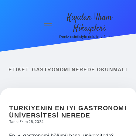
Kıyıdan İlham
menüyü
Hikayeleri
aç
Deniz esintisiyle dolu keyifli bilgiler!
Anasayfa
Gizlilik
Politikası
ETIKET:
GASTRONOMI NEREDE OKUNMALI
Yasal Uyarı
Hakkımızda
TÜRKIYENIN EN IYI GASTRONOMI
ÜNIVERSITESI NEREDE
Tarih: Ekim 26, 2024
En iyi gastronomi bölümü hangi üniversitede?