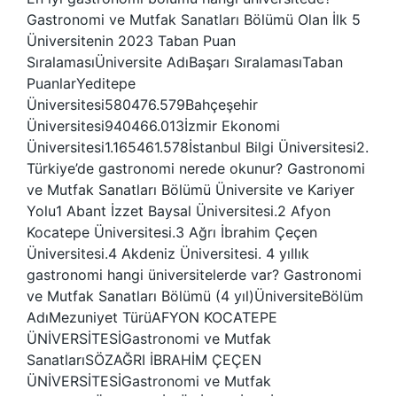
Gastronomi ve Mutfak Sanatları Bölümü Olan İlk 5
Üniversitenin 2023 Taban Puan
SıralamasıÜniversite AdıBaşarı SıralamasıTaban
PuanlarYeditepe
Üniversitesi580476.579Bahçeşehir
Üniversitesi940466.013İzmir Ekonomi
Üniversitesi1.165461.578İstanbul Bilgi Üniversitesi2.
Türkiye’de gastronomi nerede okunur? Gastronomi
ve Mutfak Sanatları Bölümü Üniversite ve Kariyer
Yolu1 Abant İzzet Baysal Üniversitesi.2 Afyon
Kocatepe Üniversitesi.3 Ağrı İbrahim Çeçen
Üniversitesi.4 Akdeniz Üniversitesi. 4 yıllık
gastronomi hangi üniversitelerde var? Gastronomi
ve Mutfak Sanatları Bölümü (4 yıl)ÜniversiteBölüm
AdıMezuniyet TürüAFYON KOCATEPE
ÜNİVERSİTESİGastronomi ve Mutfak
SanatlarıSÖZAĞRI İBRAHİM ÇEÇEN
ÜNİVERSİTESİGastronomi ve Mutfak