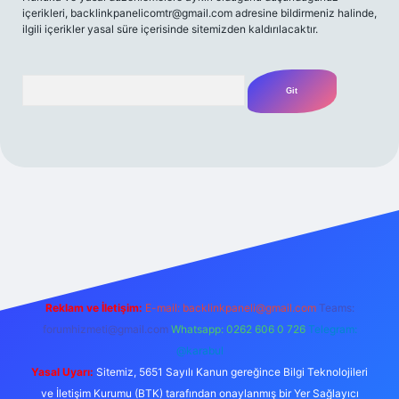
içerikleri,
backlinkpanelicomtr@gmail.com
adresine bildirmeniz halinde,
ilgili içerikler yasal süre içerisinde sitemizden kaldırılacaktır.
Arama
t yeni giriş
Betexper giriş adresi
betexper.xyz
m elexbet
Reklam ve İletişim:
E-mail:
backlinkpaneli@gmail.com
Teams:
forumhizmeti@gmail.com
Whatsapp: 0262 606 0 726
Telegram:
@karabul
Yasal Uyarı:
Sitemiz, 5651 Sayılı Kanun gereğince Bilgi Teknolojileri
ve İletişim Kurumu (BTK) tarafından onaylanmış bir Yer Sağlayıcı