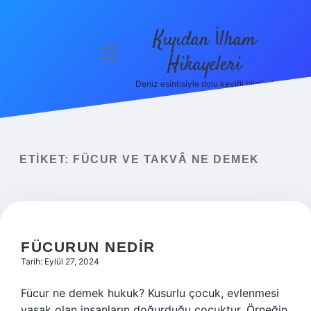
Kıyıdan İlham
menüyü
Hikayeleri
aç
Deniz esintisiyle dolu keyifli bilgiler!
Anasayfa
Gizlilik
Politikası
ETIKET:
FÜCUR VE TAKVÂ NE DEMEK
Yasal Uyarı
Hakkımızda
FÜCURUN NEDIR
Tarih: Eylül 27, 2024
Fücur ne demek hukuk? Kusurlu çocuk, evlenmesi
yasak olan insanların doğurduğu çocuktur. Örneğin,