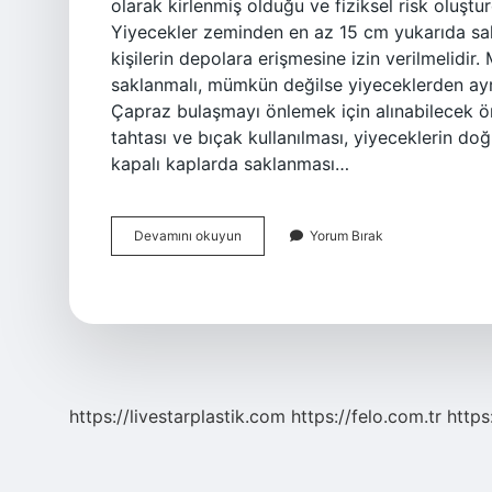
olarak kirlenmiş olduğu ve fiziksel risk oluşt
Yiyecekler zeminden en az 15 cm yukarıda sakl
kişilerin depolara erişmesine izin verilmelidir.
saklanmalı, mümkün değilse yiyeceklerden ayrı
Çapraz bulaşmayı önlemek için alınabilecek önl
tahtası ve bıçak kullanılması, yiyeceklerin doğ
kapalı kaplarda saklanması…
Fiziksel
Devamını okuyun
Yorum Bırak
Bulaşma
Nasıl
Önlenir
https://livestarplastik.com
https://felo.com.tr
https