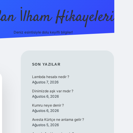
dan İlham Hikayeleri
Deniz esintisiyle dolu keyifli bilgiler!
betci
vdcasino güncel giriş
ilbet casino
ilbet yeni gir
SIDEBAR
SON YAZILAR
Lambda hesabı nedir ?
Ağustos 7, 2026
Dinimizde aşk var mıdır ?
Ağustos 6, 2026
Kumru neye denir ?
Ağustos 6, 2026
Avesta Kürtçe ne anlama gelir ?
Ağustos 5, 2026