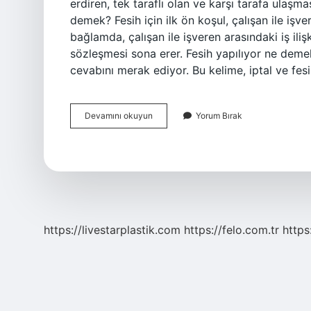
erdiren, tek taraflı olan ve karşı tarafa ulaşm
demek? Fesih için ilk ön koşul, çalışan ile işve
bağlamda, çalışan ile işveren arasındaki iş iliş
sözleşmesi sona erer. Fesih yapılıyor ne deme
cevabını merak ediyor. Bu kelime, iptal ve fes
Fesih
Devamını okuyun
Yorum Bırak
Demek
Ne
Demek
https://livestarplastik.com
https://felo.com.tr
https