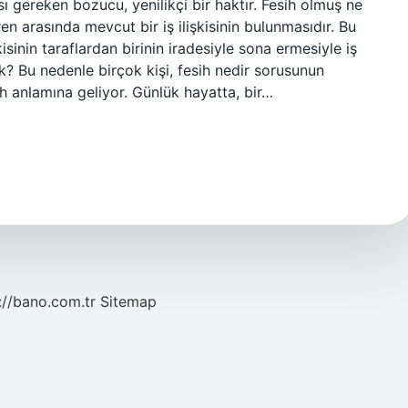
ası gereken bozucu, yenilikçi bir haktır. Fesih olmuş ne
ren arasında mevcut bir iş ilişkisinin bulunmasıdır. Bu
kisinin taraflardan birinin iradesiyle sona ermesiyle iş
k? Bu nedenle birçok kişi, fesih nedir sorusunun
ih anlamına geliyor. Günlük hayatta, bir…
://bano.com.tr
Sitemap