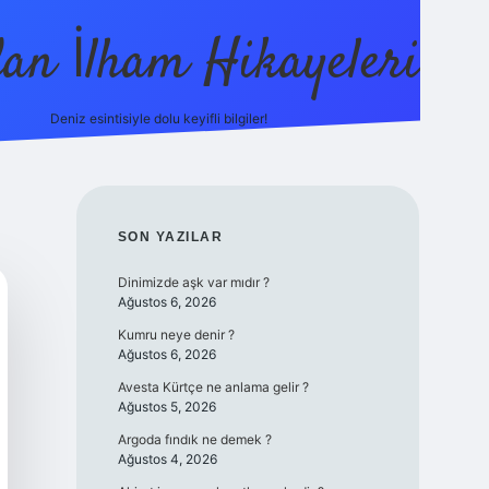
dan İlham Hikayeleri
Deniz esintisiyle dolu keyifli bilgiler!
betci
vdcasino güncel giriş
ilbet casino
ilbet yeni gir
SIDEBAR
SON YAZILAR
Dinimizde aşk var mıdır ?
Ağustos 6, 2026
Kumru neye denir ?
Ağustos 6, 2026
Avesta Kürtçe ne anlama gelir ?
Ağustos 5, 2026
Argoda fındık ne demek ?
Ağustos 4, 2026