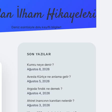
dan İlham Hikayeleri
Deniz esintisiyle dolu keyifli bilgiler!
betci
vdcasino güncel giriş
ilbet casino
ilbet yeni g
SIDEBAR
SON YAZILAR
Kumru neye denir ?
Ağustos 6, 2026
Avesta Kürtçe ne anlama gelir ?
Ağustos 5, 2026
Argoda fındık ne demek ?
Ağustos 4, 2026
Ahiret inancının kanıtları nelerdir ?
Ağustos 3, 2026