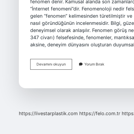
fenomen denir. Kamusal alanda son zamanlarda
“İnternet fenomeni”dir. Fenomenoloji nedir fe
gelen “fenomen” kelimesinden türetilmiştir ve 
nasıl göründüğünün incelenmesidir. Bilgi, güze
deneyimsel olarak anlaşılır. Fenomen görüş ned
347 civarı) felsefesinde, fenomenler, mantıks
aksine, deneyim dünyasını oluşturan duyumsa
Fenomen
Devamını okuyun
Yorum Bırak
Nedir
Felsefe
https://livestarplastik.com
https://felo.com.tr
https