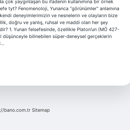
 çok yaygınlaşan bu ifadenin kullanımına bir örnek
lsefe tyt? Fenomenoloji, Yunanca “görünümler” anlamına
kendi deneyimlerimizin ve nesnelerin ve olayların bize
llik, doğru ve yanlış, ruhsal ve maddi olan her şey
ir? 1. Yunan felsefesinde, özellikle Platon’un (MÖ 427-
al düşünceyle bilinebilen süper-deneysel gerçeklerin
l…
://bano.com.tr
Sitemap