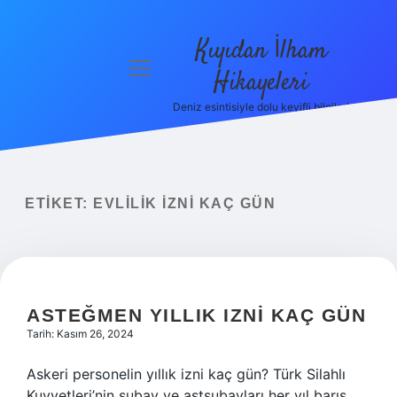
Kıyıdan İlham
menüyü
Hikayeleri
aç
Deniz esintisiyle dolu keyifli bilgiler!
Anasayfa
Gizlilik
Politikası
ETIKET:
EVLILIK IZNI KAÇ GÜN
Yasal Uyarı
Hakkımızda
ASTEĞMEN YILLIK IZNI KAÇ GÜN
Tarih: Kasım 26, 2024
Askeri personelin yıllık izni kaç gün? Türk Silahlı
Kuvvetleri’nin subay ve astsubayları her yıl barış