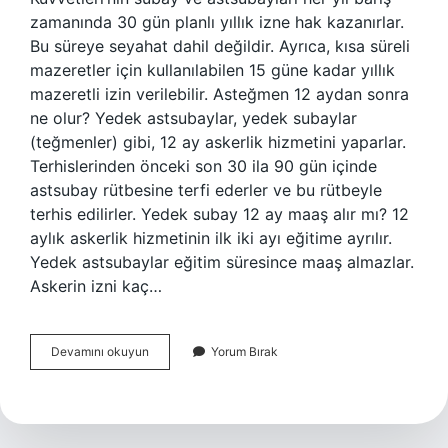
zamanında 30 gün planlı yıllık izne hak kazanırlar.
Bu süreye seyahat dahil değildir. Ayrıca, kısa süreli
mazeretler için kullanılabilen 15 güne kadar yıllık
mazeretli izin verilebilir. Asteğmen 12 aydan sonra
ne olur? Yedek astsubaylar, yedek subaylar
(teğmenler) gibi, 12 ay askerlik hizmetini yaparlar.
Terhislerinden önceki son 30 ila 90 gün içinde
astsubay rütbesine terfi ederler ve bu rütbeyle
terhis edilirler. Yedek subay 12 ay maaş alır mı? 12
aylık askerlik hizmetinin ilk iki ayı eğitime ayrılır.
Yedek astsubaylar eğitim süresince maaş almazlar.
Askerin izni kaç…
Asteğmen
Devamını okuyun
Yorum Bırak
Yıllık
Izni
Kaç
Gün