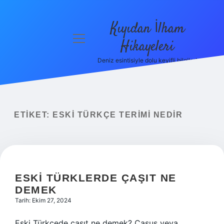
Kıyıdan İlham
menüyü
Hikayeleri
aç
Deniz esintisiyle dolu keyifli bilgiler!
Anasayfa
Gizlilik
Politikası
ETIKET:
ESKI TÜRKÇE TERIMI NEDIR
Yasal Uyarı
Hakkımızda
ESKI TÜRKLERDE ÇAŞIT NE
DEMEK
Tarih: Ekim 27, 2024
Eski Türkçede çaşıt ne demek? Casus veya