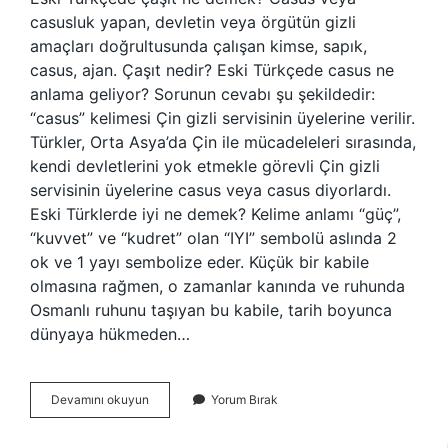
casusluk yapan, devletin veya örgütün gizli
amaçları doğrultusunda çalışan kimse, sapık,
casus, ajan. Çaşıt nedir? Eski Türkçede casus ne
anlama geliyor? Sorunun cevabı şu şekildedir:
“casus” kelimesi Çin gizli servisinin üyelerine verilir.
Türkler, Orta Asya’da Çin ile mücadeleleri sırasında,
kendi devletlerini yok etmekle görevli Çin gizli
servisinin üyelerine casus veya casus diyorlardı.
Eski Türklerde iyi ne demek? Kelime anlamı “güç”,
“kuvvet” ve “kudret” olan “IYI” sembolü aslında 2
ok ve 1 yayı sembolize eder. Küçük bir kabile
olmasına rağmen, o zamanlar kanında ve ruhunda
Osmanlı ruhunu taşıyan bu kabile, tarih boyunca
dünyaya hükmeden…
Eski
Devamını okuyun
Yorum Bırak
Türklerde
Çaşıt