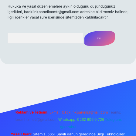
Hukuka ve yasal düzenlemelere aykırı olduğunu düşündüğünüz
içerikleri,
backlinkpanelicomtr@gmail.com
adresine bildirmeniz halinde,
ilgili içerikler yasal süre içerisinde sitemizden kaldırılacaktır.
Arama
et yeni giriş
Betexper giriş adresi
betexper.xyz
m elexbet
Reklam ve İletişim:
E-mail:
backlinkpaneli@gmail.com
Teams:
forumhizmeti@gmail.com
Whatsapp: 0262 606 0 726
Telegram:
@karabul
Yasal Uyarı:
Sitemiz, 5651 Sayılı Kanun gereğince Bilgi Teknolojileri