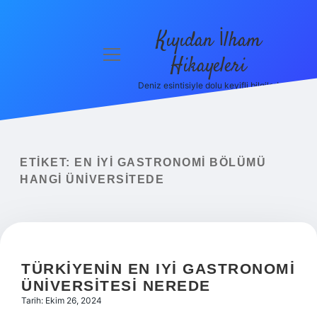
Kıyıdan İlham
menüyü
Hikayeleri
aç
Deniz esintisiyle dolu keyifli bilgiler!
Anasayfa
Gizlilik
Politikası
ETIKET:
EN IYI GASTRONOMI BÖLÜMÜ
Yasal Uyarı
HANGI ÜNIVERSITEDE
Hakkımızda
TÜRKIYENIN EN IYI GASTRONOMI
ÜNIVERSITESI NEREDE
Tarih: Ekim 26, 2024