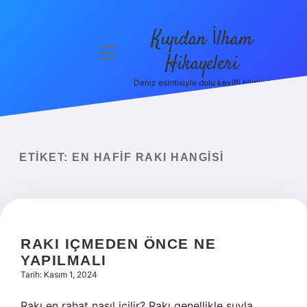
Kıyıdan İlham
menüyü
Hikayeleri
aç
Deniz esintisiyle dolu keyifli bilgiler!
Anasayfa
Gizlilik
Politikası
ETIKET:
EN HAFIF RAKI HANGISI
Yasal Uyarı
Hakkımızda
RAKI IÇMEDEN ÖNCE NE
YAPILMALI
Tarih: Kasım 1, 2024
Rakı en rahat nasıl içilir? Rakı genellikle suyla