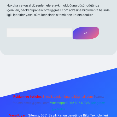
Hukuka ve yasal düzenlemelere aykırı olduğunu düşündüğünüz
içerikleri,
backlinkpanelicomtr@gmail.com
adresine bildirmeniz halinde,
ilgili içerikler yasal süre içerisinde sitemizden kaldırılacaktır.
Arama
 yeni giriş
Betexper giriş adresi
betexper.xyz
m elexbet
Reklam ve İletişim:
E-mail:
backlinkpaneli@gmail.com
Teams:
forumhizmeti@gmail.com
Whatsapp: 0262 606 0 726
Telegram:
@karabul
Yasal Uyarı:
Sitemiz, 5651 Sayılı Kanun gereğince Bilgi Teknolojileri