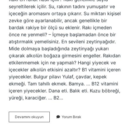
seyreltilerek içilir. Su, rakının tadını yumuşatır ve
içeceğin aromasını ortaya çıkarır. Su miktarı kişisel
zevke göre ayarlanabilir, ancak genellikle bir
bardak rakiye bir ölçü su eklenir. Rakı içmeden
önce ne yenmeli? – İçmeye başlamadan önce bir
atıştırmalık yemelisiniz. En sevileni zeytinyağıdır.
Mide dolmaya başladığında zeytinyağı yukarı
çıkarak alkolün boğaza girmesini engeller. Rakıdan
etkilenmemek için ne yapmalı? Hangi yiyecek ve
içecekler alkolün etkisini azaltır? B1 vitamini içeren
yiyecekler. Bulgur pilavı Yulaf, çavdar, kepek
ekmeği. Tam tahıllı ekmek. Bamya. … B12 vitamini
içeren yiyecekler. Dana eti. Balık eti. Kuzu böbreği,
yüreği, karaciğer. … B2…
Rakı
Devamını okuyun
Yorum Bırak
Içmeden
Önce