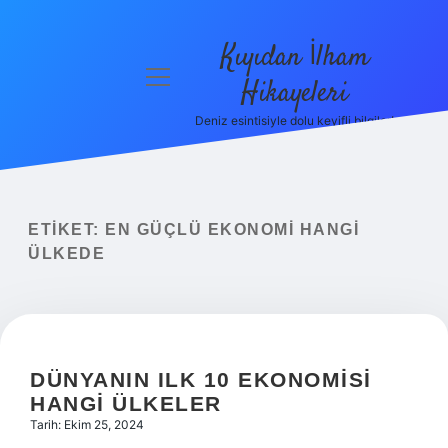
Kıyıdan İlham
menüyü
Hikayeleri
aç
Deniz esintisiyle dolu keyifli bilgiler!
Anasayfa
Gizlilik
Politikası
ETIKET:
EN GÜÇLÜ EKONOMI HANGI
Yasal Uyarı
ÜLKEDE
Hakkımızda
DÜNYANIN ILK 10 EKONOMISI
HANGI ÜLKELER
Tarih: Ekim 25, 2024