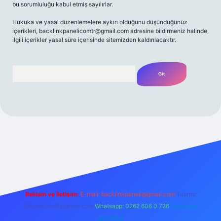
bu sorumluluğu kabul etmiş sayılırlar.
Hukuka ve yasal düzenlemelere aykırı olduğunu düşündüğünüz
içerikleri,
backlinkpanelicomtr@gmail.com
adresine bildirmeniz halinde,
ilgili içerikler yasal süre içerisinde sitemizden kaldırılacaktır.
Arama
t yeni giriş
Betexper giriş adresi
betexper.xyz
m elexbet
Reklam ve İletişim:
E-mail:
backlinkpaneli@gmail.com
Teams:
forumhizmeti@gmail.com
Whatsapp: 0262 606 0 726
Telegram:
@karabul