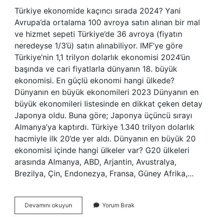
Türkiye ekonomide kaçıncı sırada 2024? Yani
Avrupa’da ortalama 100 avroya satın alınan bir mal
ve hizmet sepeti Türkiye’de 36 avroya (fiyatın
neredeyse 1/3’ü) satın alınabiliyor. IMF’ye göre
Türkiye’nin 1,1 trilyon dolarlık ekonomisi 2024’ün
başında ve cari fiyatlarla dünyanın 18. büyük
ekonomisi. En güçlü ekonomi hangi ülkede?
Dünyanın en büyük ekonomileri 2023 Dünyanın en
büyük ekonomileri listesinde en dikkat çeken detay
Japonya oldu. Buna göre; Japonya üçüncü sırayı
Almanya’ya kaptırdı. Türkiye 1.340 trilyon dolarlık
hacmiyle ilk 20’de yer aldı. Dünyanın en büyük 20
ekonomisi içinde hangi ülkeler var? G20 ülkeleri
arasında Almanya, ABD, Arjantin, Avustralya,
Brezilya, Çin, Endonezya, Fransa, Güney Afrika,…
Dünyanın
Devamını okuyun
Yorum Bırak
Ilk