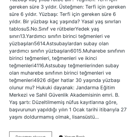
gereken süre 3 yıldır. Üsteğmen: Terfi için gereken
süre 6 yıldır. Yüzbaşı: Terfi için gereken süre 6
yıldır. Bir yüzbaşı kaç yaşında? Yasal yaş sınırları
tablosuS.No.Sınıf ve rütbelerYedek yaş
sınırı13.Yardımcı sınıfın birinci teğmenleri ve
yüzbaşıları5614.Astsubaylardan subay olan
yardımcı sınıfın yüzbaşıları6015.Muharebe sınıfının
birinci teğmenleri, teğmenleri ve ikinci
teğmenleri4116.Astsubay teğmenlerinden subay
olan muharebe sınıfının birinci teğmenleri ve
teğmenleri4926 diğer hatlar 30 yaşında yüzbaşı
olunur mu? Hukuki dayanak: Jandarma Eğitim
Merkezi ve Sahil Güvenlik Akademisinin emri. B.
Yaş şartı: Düzeltilmemiş nüfus kayıtlarına göre,
başvurunun yapıldığı yılın 1 Ocak tarihi itibarıyla 27
yaşını doldurmamış olmak, lisansüstü…
Yüzbaşı
Devamını okuyun
Yorum Bırak