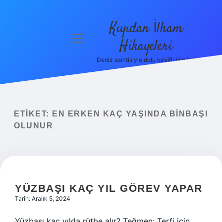
Kıyıdan İlham
menüyü
Hikayeleri
aç
Deniz esintisiyle dolu keyifli bilgiler!
Anasayfa
Gizlilik
Politikası
ETIKET:
EN ERKEN KAÇ YAŞINDA BINBAŞI
Yasal Uyarı
OLUNUR
Hakkımızda
YÜZBAŞI KAÇ YIL GÖREV YAPAR
Tarih: Aralık 5, 2024
Yüzbaşı kaç yılda rütbe alır? Teğmen: Terfi için