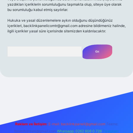
yazdıkları içeriklerin sorumluluğunu taşımakta olup, siteye üye olarak
bu sorumluluğu kabul etmiş sayılırlar.
Hukuka ve yasal düzenlemelere aykırı olduğunu düşündüğünüz
içerikleri,
backlinkpanelicomtr@gmail.com
adresine bildirmeniz halinde,
ilgili içerikler yasal süre içerisinde sitemizden kaldırılacaktır.
Arama
et yeni giriş
Betexper giriş adresi
betexper.xyz
m elexbet
Reklam ve İletişim:
E-mail:
backlinkpaneli@gmail.com
Teams:
forumhizmeti@gmail.com
Whatsapp: 0262 606 0 726
Telegram: