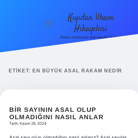
Kıyıdan İlham
menüyü
Hikayeleri
aç
Deniz esintisiyle dolu keyifli bilgiler!
Anasayfa
Gizlilik
Politikası
ETIKET:
EN BÜYÜK ASAL RAKAM NEDIR
Yasal Uyarı
Hakkımızda
BIR SAYININ ASAL OLUP
OLMADIĞINI NASIL ANLAR
Tarih: Kasım 26, 2024
Asal sayı olup olmadığını nasıl anlarız? Asal sayılar