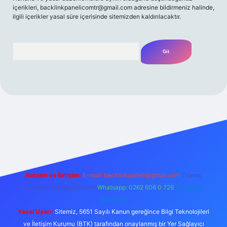
içerikleri,
backlinkpanelicomtr@gmail.com
adresine bildirmeniz halinde,
ilgili içerikler yasal süre içerisinde sitemizden kaldırılacaktır.
Arama
t yeni giriş
Betexper giriş adresi
betexper.xyz
m elexbet
Reklam ve İletişim:
E-mail:
backlinkpaneli@gmail.com
Teams:
forumhizmeti@gmail.com
Whatsapp: 0262 606 0 726
Telegram:
@karabul
Yasal Uyarı:
Sitemiz, 5651 Sayılı Kanun gereğince Bilgi Teknolojileri
ve İletişim Kurumu (BTK) tarafından onaylanmış bir Yer Sağlayıcı