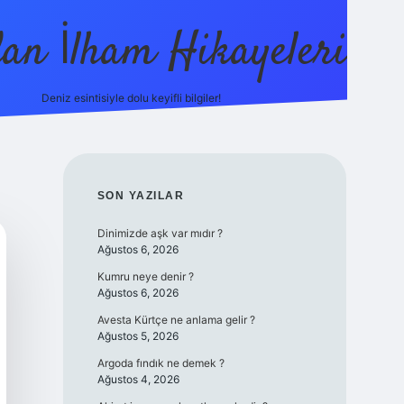
dan İlham Hikayeleri
Deniz esintisiyle dolu keyifli bilgiler!
betci
vdcasino güncel giriş
ilbet casino
ilbet yeni gir
SIDEBAR
SON YAZILAR
Dinimizde aşk var mıdır ?
Ağustos 6, 2026
Kumru neye denir ?
Ağustos 6, 2026
Avesta Kürtçe ne anlama gelir ?
Ağustos 5, 2026
Argoda fındık ne demek ?
Ağustos 4, 2026