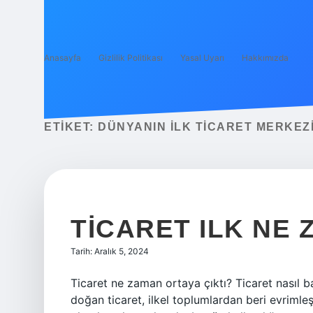
Anasayfa
Gizlilik Politikası
Yasal Uyarı
Hakkımızda
ETIKET:
DÜNYANIN ILK TICARET MERKEZI
TICARET ILK NE
Tarih: Aralık 5, 2024
Ticaret ne zaman ortaya çıktı? Ticaret nasıl ba
doğan ticaret, ilkel toplumlardan beri evrimle