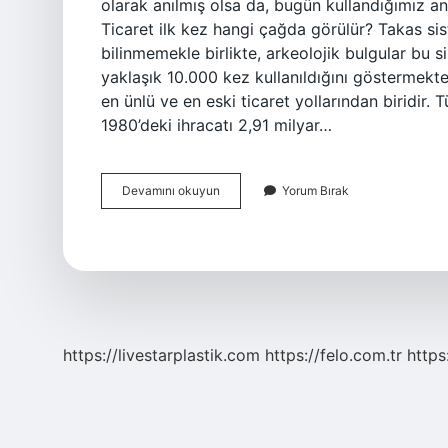
olarak anılmış olsa da, bugün kullandığımız an
Ticaret ilk kez hangi çağda görülür? Takas sis
bilinmemekle birlikte, arkeolojik bulgular bu 
yaklaşık 10.000 kez kullanıldığını göstermekted
en ünlü ve en eski ticaret yollarından biridir.
1980’deki ihracatı 2,91 milyar…
Ticaret
Devamını okuyun
Yorum Bırak
Ilk
Ne
Zaman
Başladı
https://livestarplastik.com
https://felo.com.tr
https