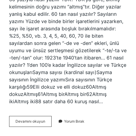
kelimesinin doğru yazımı “altmış”tır. Diğer yazılar
yanlış kabul edilir. 60 tan nasıl yazılır? Sayıların
yazımı Yüzde ve binde birler işaretlerini yazarken,
sayı ile işaret arasında boşluk bırakılmamalıdır:
%25, %50, vb. 3, 4, 5, 40, 60, 70 ile biten
sayılardan sonra gelen “-de ve -den” ekleri, ünlü
uyumu ve ünsüz sertleşmesi gözetilerek “-te/-ta ve
-ten/-tan” olur: 1923’te 1940’tan itibaren… 61 nasıl
yazılır? 1’den 100’e kadar İngilizce sayılar ve Türkçe
okunuşlarıSayma sayısı (kardinal sayı)Sayma
sayısının İngilizce yazımıSıra sayısının Türkçe
karşılığı59Elli dokuz ve elli dokuz60Altmış
dokuzAltmış61Altmış birAltmış bir62Altmış
ikiAltmış iki88 satır daha 60 kuruş nasıl…
60
Devamını okuyun
Yorum Bırak
Yazısı
Nasıl