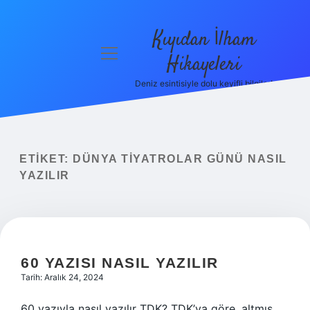
Kıyıdan İlham
menüyü
Hikayeleri
aç
Deniz esintisiyle dolu keyifli bilgiler!
Anasayfa
Gizlilik
Politikası
ETIKET:
DÜNYA TIYATROLAR GÜNÜ NASIL
Yasal Uyarı
YAZILIR
Hakkımızda
60 YAZISI NASIL YAZILIR
Tarih: Aralık 24, 2024
60 yazıyla nasıl yazılır TDK? TDK’ya göre, altmış