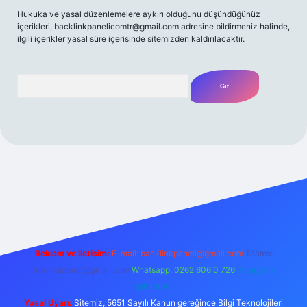
Hukuka ve yasal düzenlemelere aykırı olduğunu düşündüğünüz
içerikleri,
backlinkpanelicomtr@gmail.com
adresine bildirmeniz halinde,
ilgili içerikler yasal süre içerisinde sitemizden kaldırılacaktır.
Arama
et yeni giriş
Betexper giriş adresi
betexper.xyz
m elexbet
Reklam ve İletişim:
E-mail:
backlinkpaneli@gmail.com
Teams:
forumhizmeti@gmail.com
Whatsapp: 0262 606 0 726
Telegram:
@karabul
Yasal Uyarı:
Sitemiz, 5651 Sayılı Kanun gereğince Bilgi Teknolojileri