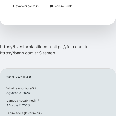
Yoğunlaştırıcı
Devamını okuyun
Yorum Bırak
Şampuan
Nedir
https://livestarplastik.com
https://felo.com.tr
https://bano.com.tr
Sitemap
SIDEBAR
SON YAZILAR
What is Avcı böreği ?
Ağustos 9, 2026
Lambda hesabı nedir ?
Ağustos 7, 2026
Dinimizde aşk var mıdır ?