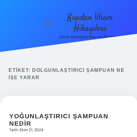
Kıyıdan İlham
menüyü
Hikayeleri
aç
Deniz esintisiyle dolu keyifli bilgiler!
Anasayfa
Gizlilik
Politikası
ETIKET:
DOLGUNLAŞTIRICI ŞAMPUAN NE
Yasal Uyarı
IŞE YARAR
Hakkımızda
YOĞUNLAŞTIRICI ŞAMPUAN
NEDIR
Tarih: Ekim 21, 2024