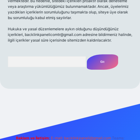
vermektedir. Bu nedenle, sitedeki içerikleri proaktif olarak denetleme
veya araştırma yükümlülüğümüz bulunmamaktadır. Ancak, üyelerimiz
yazdıkları içeriklerin sorumluluğunu taşımakta olup, siteye üye olarak
bu sorumluluğu kabul etmiş sayılırlar.
Hukuka ve yasal düzenlemelere aykırı olduğunu düşündüğünüz
içerikleri,
backlinkpanelicomtr@gmail.com
adresine bildirmeniz halinde,
ilgili içerikler yasal süre içerisinde sitemizden kaldırılacaktır.
Arama
t yeni giriş
Betexper giriş adresi
betexper.xyz
m elexbet
Reklam ve İletişim:
E-mail:
backlinkpaneli@gmail.com
Teams: