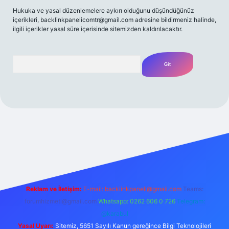
Hukuka ve yasal düzenlemelere aykırı olduğunu düşündüğünüz
içerikleri,
backlinkpanelicomtr@gmail.com
adresine bildirmeniz halinde,
ilgili içerikler yasal süre içerisinde sitemizden kaldırılacaktır.
Arama
t yeni giriş
Betexper giriş adresi
betexper.xyz
m elexbet
Reklam ve İletişim:
E-mail:
backlinkpaneli@gmail.com
Teams:
forumhizmeti@gmail.com
Whatsapp: 0262 606 0 726
Telegram:
@karabul
Yasal Uyarı:
Sitemiz, 5651 Sayılı Kanun gereğince Bilgi Teknolojileri