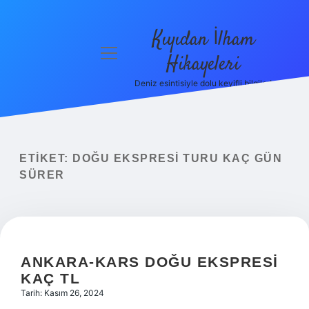
Kıyıdan İlham
menüyü
Hikayeleri
aç
Deniz esintisiyle dolu keyifli bilgiler!
Anasayfa
Gizlilik
Politikası
ETIKET:
DOĞU EKSPRESI TURU KAÇ GÜN
Yasal Uyarı
SÜRER
Hakkımızda
ANKARA-KARS DOĞU EKSPRESI
KAÇ TL
Tarih: Kasım 26, 2024