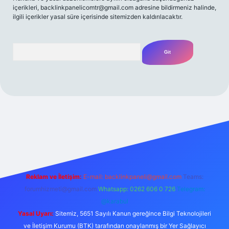
içerikleri,
backlinkpanelicomtr@gmail.com
adresine bildirmeniz halinde,
ilgili içerikler yasal süre içerisinde sitemizden kaldırılacaktır.
Arama
t yeni giriş
Betexper giriş adresi
betexper.xyz
m elexbet
Reklam ve İletişim:
E-mail:
backlinkpaneli@gmail.com
Teams:
forumhizmeti@gmail.com
Whatsapp: 0262 606 0 726
Telegram:
@karabul
Yasal Uyarı:
Sitemiz, 5651 Sayılı Kanun gereğince Bilgi Teknolojileri
ve İletişim Kurumu (BTK) tarafından onaylanmış bir Yer Sağlayıcı