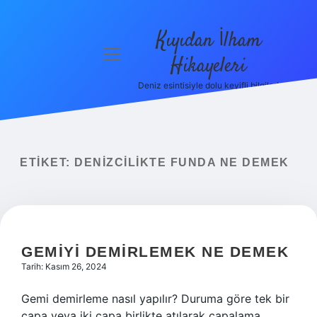
Kıyıdan İlham
menüyü
Hikayeleri
aç
Deniz esintisiyle dolu keyifli bilgiler!
Anasayfa
Gizlilik
Politikası
ETIKET:
DENIZCILIKTE FUNDA NE DEMEK
Yasal Uyarı
Hakkımızda
GEMIYI DEMIRLEMEK NE DEMEK
Tarih: Kasım 26, 2024
Gemi demirleme nasıl yapılır? Duruma göre tek bir
çapa veya iki çapa birlikte atılarak çapalama