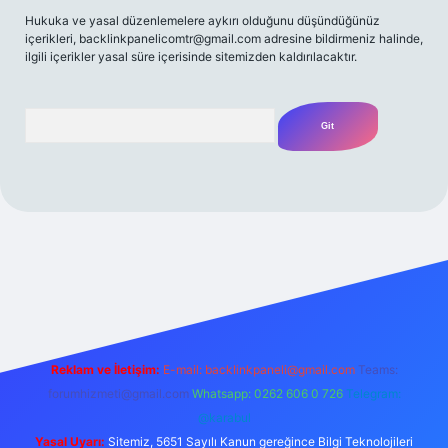
Hukuka ve yasal düzenlemelere aykırı olduğunu düşündüğünüz
içerikleri,
backlinkpanelicomtr@gmail.com
adresine bildirmeniz halinde,
ilgili içerikler yasal süre içerisinde sitemizden kaldırılacaktır.
Arama
t yeni giriş
Betexper giriş adresi
betexper.xyz
m elexbet
Reklam ve İletişim:
E-mail:
backlinkpaneli@gmail.com
Teams:
forumhizmeti@gmail.com
Whatsapp: 0262 606 0 726
Telegram:
@karabul
Yasal Uyarı:
Sitemiz, 5651 Sayılı Kanun gereğince Bilgi Teknolojileri