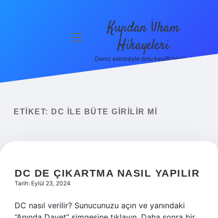
Kıyıdan İlham
menüyü
Hikayeleri
aç
Deniz esintisiyle dolu keyifli bilgiler!
Anasayfa
Gizlilik
Politikası
ETIKET:
DC ILE BÜTE GIRILIR MI
Yasal Uyarı
Hakkımızda
DC DE ÇIKARTMA NASIL YAPILIR
Tarih: Eylül 23, 2024
DC nasıl verilir? Sunucunuzu açın ve yanındaki
“Anında Davet” simgesine tıklayın. Daha sonra bir