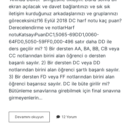
ekran açılacak ve davet bağlantınızı ve sık sık
iletişim kurduğunuz arkadaşlarınızı ve gruplarınızı
göreceksiniz!16 Eylül 2018 DC harf notu kaç puan?
Derecelendirme ve notlarHarf
notuKatsayıPuanDC1,5065-69DD1,0060-
64FD0,5050-59FF0,000-496 satır daha DD ile
ders geçilir mi? 1) Bir dersten AA, BA, BB, CB veya
CC notlarından birini alan öğrenci o dersten
başarılı sayılır. 2) Bir dersten DC veya DD
notlarından birini alan öğrenci şartlı başarılı sayılır.
3) Bir dersten FD veya FF notlarından birini alan
öğrenci başarısız sayılır. DC ile büte girilir mi?
Bütünleme sınavlarına girebilmek için final sınavına
girmeyenlerin…
Dc
Devamını okuyun
12 Yorum
De
Çıkartma