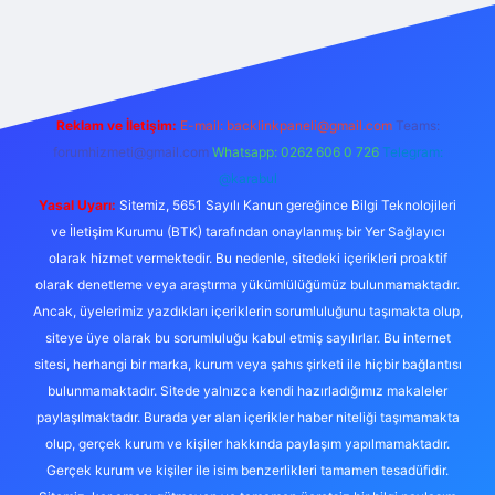
et yeni giriş
Betexper giriş adresi
betexper.xyz
m elexbet
Reklam ve İletişim:
E-mail:
backlinkpaneli@gmail.com
Teams:
forumhizmeti@gmail.com
Whatsapp: 0262 606 0 726
Telegram:
@karabul
Yasal Uyarı:
Sitemiz, 5651 Sayılı Kanun gereğince Bilgi Teknolojileri
ve İletişim Kurumu (BTK) tarafından onaylanmış bir Yer Sağlayıcı
olarak hizmet vermektedir. Bu nedenle, sitedeki içerikleri proaktif
olarak denetleme veya araştırma yükümlülüğümüz bulunmamaktadır.
Ancak, üyelerimiz yazdıkları içeriklerin sorumluluğunu taşımakta olup,
siteye üye olarak bu sorumluluğu kabul etmiş sayılırlar. Bu internet
sitesi, herhangi bir marka, kurum veya şahıs şirketi ile hiçbir bağlantısı
bulunmamaktadır. Sitede yalnızca kendi hazırladığımız makaleler
paylaşılmaktadır. Burada yer alan içerikler haber niteliği taşımamakta
olup, gerçek kurum ve kişiler hakkında paylaşım yapılmamaktadır.
Gerçek kurum ve kişiler ile isim benzerlikleri tamamen tesadüfidir.