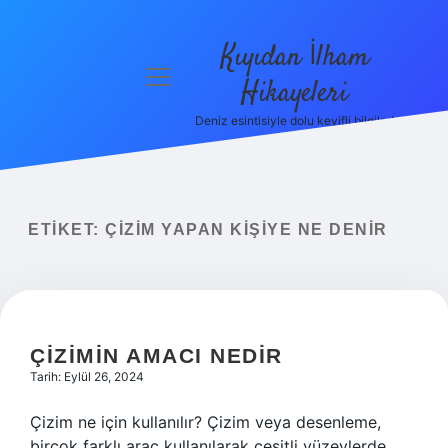
Kıyıdan İlham
menüyü
Hikayeleri
aç
Deniz esintisiyle dolu keyifli bilgiler!
Anasayfa
Gizlilik
Politikası
ETIKET:
ÇIZIM YAPAN KIŞIYE NE DENIR
Yasal Uyarı
Hakkımızda
ÇIZIMIN AMACI NEDIR
Tarih: Eylül 26, 2024
Çizim ne için kullanılır? Çizim veya desenleme,
birçok farklı araç kullanılarak çeşitli yüzeylerde