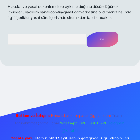
Hukuka ve yasal düzenlemelere aykırı olduğunu düşündüğünüz
içerikleri,
backlinkpanelicomtr@gmail.com
adresine bildirmeniz halinde,
ilgili içerikler yasal süre içerisinde sitemizden kaldırılacaktır.
Arama
t yeni giriş
Betexper giriş adresi
betexper.xyz
m elexbet
Reklam ve İletişim:
E-mail:
backlinkpaneli@gmail.com
Teams:
forumhizmeti@gmail.com
Whatsapp: 0262 606 0 726
Telegram:
@karabul
Yasal Uyarı:
Sitemiz, 5651 Sayılı Kanun gereğince Bilgi Teknolojileri