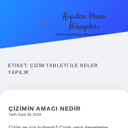
Kıyıdan İlham
menüyü
Hikayeleri
aç
Deniz esintisiyle dolu keyifli bilgiler!
Anasayfa
Gizlilik
Politikası
ETIKET:
ÇIZIM TABLETI ILE NELER
Yasal Uyarı
YAPILIR
Hakkımızda
ÇIZIMIN AMACI NEDIR
Tarih: Eylül 26, 2024
Çizim ne için kullanılır? Çizim veya desenleme,