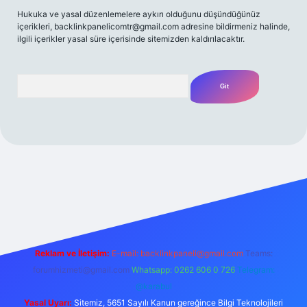
Hukuka ve yasal düzenlemelere aykırı olduğunu düşündüğünüz
içerikleri,
backlinkpanelicomtr@gmail.com
adresine bildirmeniz halinde,
ilgili içerikler yasal süre içerisinde sitemizden kaldırılacaktır.
Arama
t yeni giriş
Betexper giriş adresi
betexper.xyz
m elexbet
Reklam ve İletişim:
E-mail:
backlinkpaneli@gmail.com
Teams:
forumhizmeti@gmail.com
Whatsapp: 0262 606 0 726
Telegram:
@karabul
Yasal Uyarı:
Sitemiz, 5651 Sayılı Kanun gereğince Bilgi Teknolojileri