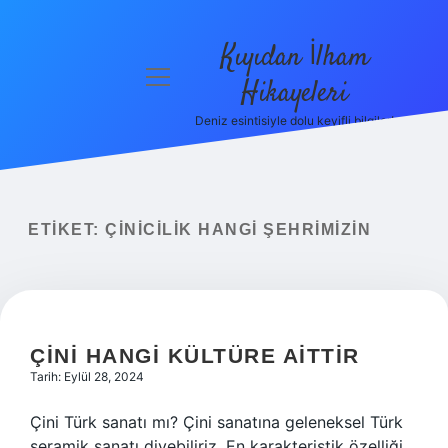
Kıyıdan İlham
menüyü
Hikayeleri
aç
Deniz esintisiyle dolu keyifli bilgiler!
Anasayfa
Gizlilik
Politikası
ETIKET:
ÇINICILIK HANGI ŞEHRIMIZIN
Yasal Uyarı
Hakkımızda
ÇINI HANGI KÜLTÜRE AITTIR
Tarih: Eylül 28, 2024
Çini Türk sanatı mı? Çini sanatına geleneksel Türk
seramik sanatı diyebiliriz. En karakteristik özelliği