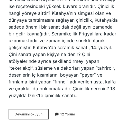
ise reçetesindeki yüksek kuvars oranıdır. Çinicilik
hangi yöreye aittir? Kütahya’nın simgesi olan ve
dünyaya tanıtılmasını sağlayan çinicilik, Kütahya’da
sadece önemli bir sanat dalı değil aynı zamanda
bir gelir kaynağıdır. Seramikçilik Frigyalılara kadar
uzanmaktadır ve zaman içinde sürekli olarak
gelişmiştir. Kütahya’da seramik sanatı, 14. yüzyıl.
Çini sanatı yapan kişiye ne denir? Çini
atölyelerinde ayrıca şekillendirmeyi yapan
“tekerlekçi”, süsleme ve dekorları yapan “tahrirci”,
desenlerin iç kısımlarını boyayan “payer” ve
fırınlama işini yapan “fırıncı” adı verilen usta, kalfa
ve çıraklar da bulunmaktadır. Çinicilik nerenin? 18.
yüzyılda İznik’te çinicilik sanatı…
Çini
Devamını okuyun
12 Yorum
Hangi
Kültüre