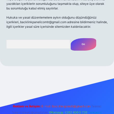
yazdıkları içeriklerin sorumluluğunu taşımakta olup, siteye üye olarak
bu sorumluluğu kabul etmiş sayılırlar.
Hukuka ve yasal düzenlemelere aykırı olduğunu düşündüğünüz
içerikleri,
backlinkpanelicomtr@gmail.com
adresine bildirmeniz halinde,
ilgili içerikler yasal süre içerisinde sitemizden kaldırılacaktır.
Arama
t yeni giriş
Betexper giriş adresi
betexper.xyz
m elexbet
Reklam ve İletişim:
E-mail:
backlinkpaneli@gmail.com
Teams:
forumhizmeti@gmail.com
Whatsapp: 0262 606 0 726
Telegram: