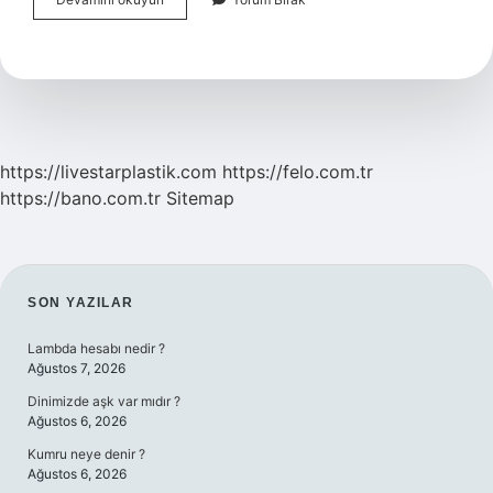
Görev
Yerleri
Neye
Göre
Belirlenir
https://livestarplastik.com
https://felo.com.tr
https://bano.com.tr
Sitemap
SIDEBAR
SON YAZILAR
Lambda hesabı nedir ?
Ağustos 7, 2026
Dinimizde aşk var mıdır ?
Ağustos 6, 2026
Kumru neye denir ?
Ağustos 6, 2026