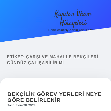
Kıyıdan İlham
menüyü
Hikayeleri
aç
Deniz esintisiyle dolu keyifli bilgiler!
Anasayfa
Gizlilik
Politikası
ETIKET:
ÇARŞI VE MAHALLE BEKÇILERI
Yasal Uyarı
GÜNDÜZ ÇALIŞABILIR MI
Hakkımızda
BEKÇILIK GÖREV YERLERI NEYE
GÖRE BELIRLENIR
Tarih: Ekim 28, 2024