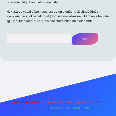
bu sorumluluğu kabul etmiş sayılırlar.
Hukuka ve yasal düzenlemelere aykırı olduğunu düşündüğünüz
içerikleri,
backlinkpanelicomtr@gmail.com
adresine bildirmeniz halinde,
ilgili içerikler yasal süre içerisinde sitemizden kaldırılacaktır.
Arama
t yeni giriş
Betexper giriş adresi
betexper.xyz
m elexbet
Reklam ve İletişim:
E-mail:
backlinkpaneli@gmail.com
Teams:
forumhizmeti@gmail.com
Whatsapp: 0262 606 0 726
Telegram:
@karabul