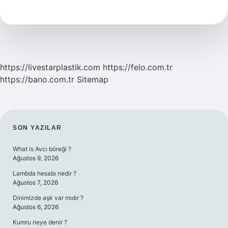
Kaç
Gün
Yapılır
https://livestarplastik.com
https://felo.com.tr
https://bano.com.tr
Sitemap
SIDEBAR
SON YAZILAR
What is Avcı böreği ?
Ağustos 9, 2026
Lambda hesabı nedir ?
Ağustos 7, 2026
Dinimizde aşk var mıdır ?
Ağustos 6, 2026
Kumru neye denir ?