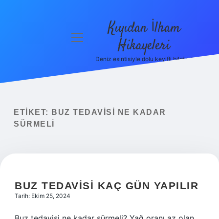
Kıyıdan İlham
menüyü
Hikayeleri
aç
Deniz esintisiyle dolu keyifli bilgiler!
Anasayfa
Gizlilik
Politikası
ETIKET:
BUZ TEDAVISI NE KADAR
Yasal Uyarı
SÜRMELI
Hakkımızda
BUZ TEDAVISI KAÇ GÜN YAPILIR
Tarih: Ekim 25, 2024
Buz tedavisi ne kadar sürmeli? Yağ oranı az olan