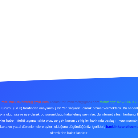
-mail:
backlinkpaneli@gmail.com
Teams:
forumhizmeti@gmail.com
Whatsapp: 0262 606 0 7
şim Kurumu (BTK) tarafından onaylanmış bir Yer Sağlayıcı olarak hizmet vermektedir. Bu neden
a olup, siteye üye olarak bu sorumluluğu kabul etmiş sayılırlar. Bu internet sitesi, herhangi 
kler haber niteliği taşımamakta olup, gerçek kurum ve kişiler hakkında paylaşım yapılmamaktad
ukuka ve yasal düzenlemelere aykırı olduğunu düşündüğünüz içerikleri,
backlinkpanelicom
sitemizden kaldırılacaktır.