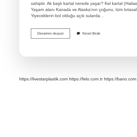
sahiptir. Ak başlı kartal nerede yaşar? Kel kartal (Hali
Yaşam alanı Kanada ve Alaska’nın çoğunu, tüm kıtasal Am
Yiyeceklerin bol olduğu açık sularda…
Beyaz
Devamını okuyun
Yorum Bırak
Kartal
Var
Mi
https://livestarplastik.com
https://felo.com.tr
https://bano.com.