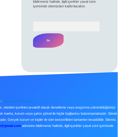
bildirmeniz halinde, ilgili içerikler yasal süre
içerisinde sitemizden kaldırılacaktır.
Arama
26
Telegram: @karabul
le, sitedeki içerikleri proaktif olarak denetleme veya araştırma yükümlülüğümüz
bir marka, kurum veya şahıs şirketi ile hiçbir bağlantısı bulunmamaktadır. Sitede
ır. Gerçek kurum ve kişiler ile isim benzerlikleri tamamen tesadüfidir. Sitemiz,
tr@gmail.com
adresine bildirmeniz halinde, ilgili içerikler yasal süre içerisinde