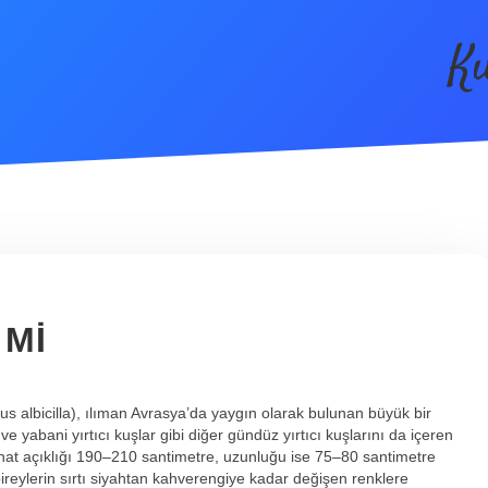
Kı
 MI
us albicilla), ılıman Avrasya’da yaygın olarak bulunan büyük bir
 ve yabani yırtıcı kuşlar gibi diğer gündüz yırtıcı kuşlarını da içeren
 Kanat açıklığı 190–210 santimetre, uzunluğu ise 75–80 santimetre
n bireylerin sırtı siyahtan kahverengiye kadar değişen renklere