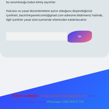
bu sorumluluğu kabul etmiş sayılırlar.
Hukuka ve yasal düzenlemelere aykırı olduğunu düşündüğünüz
içerikleri,
backlinkpanelicomtr@gmail.com
adresine bildirmeniz halinde,
ilgili içerikler yasal süre içerisinde sitemizden kaldırılacaktır.
Arama
t yeni giriş
Betexper giriş adresi
betexper.xyz
m elexbet
Reklam ve İletişim:
E-mail:
backlinkpaneli@gmail.com
Teams:
forumhizmeti@gmail.com
Whatsapp: 0262 606 0 726
Telegram:
@karabul