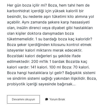
Her gün boza içilir mi? Boza, hem tahıl hem de
karbonhidrat içerdiği için yüksek kalorili bir
besindir, bu nedenle aşırı tüketimi kilo alımına yol
açabilir. Aynı zamanda şekere karşı hassasiyeti
olan, insülin direnci veya diyabet gibi hastalıkları
olan kişiler doktora danışmadan boza
tüketmemelidir. 1 su bardağı boza kaç kaloridir?
Boza şeker içerdiğinden kilosunu kontrol etmek
isteyenler kalori miktarını merak edecektir.
Boza’daki kalori değerleri şu şekilde ifade
edilmektedir: 200 ml’lik 1 bardak Boza’da kaç
kalori vardır: 141 kalori. 100 ml Boza: 70 kalori.
Boza hangi hastalıklara iyi gelir? Bağışıklık sistemi
ve sindirim sistemi sağlığı yakından ilişkilidir. Boza,
probiyotik içeriği sayesinde bağırsak…
Boza
Devamını okuyun
Yorum Bırak
Günde