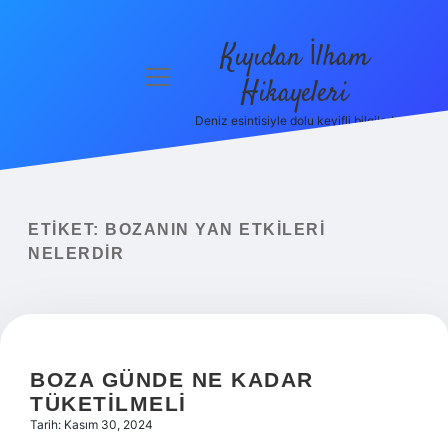
Kıyıdan İlham
menüyü
Hikayeleri
aç
Deniz esintisiyle dolu keyifli bilgiler!
Anasayfa
Gizlilik
Politikası
ETIKET:
BOZANIN YAN ETKILERI
Yasal Uyarı
NELERDIR
Hakkımızda
BOZA GÜNDE NE KADAR
TÜKETILMELI
Tarih: Kasım 30, 2024