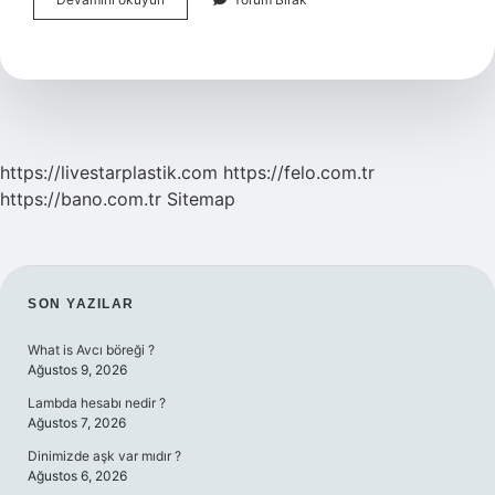
Ağacı
Ne
Işe
Yarar
https://livestarplastik.com
https://felo.com.tr
https://bano.com.tr
Sitemap
SIDEBAR
SON YAZILAR
What is Avcı böreği ?
Ağustos 9, 2026
Lambda hesabı nedir ?
Ağustos 7, 2026
Dinimizde aşk var mıdır ?
Ağustos 6, 2026