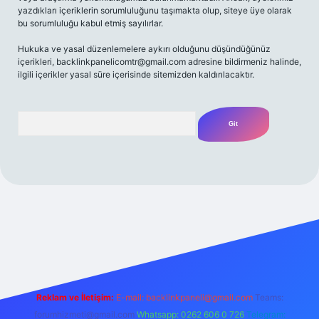
yazdıkları içeriklerin sorumluluğunu taşımakta olup, siteye üye olarak
bu sorumluluğu kabul etmiş sayılırlar.
Hukuka ve yasal düzenlemelere aykırı olduğunu düşündüğünüz
içerikleri,
backlinkpanelicomtr@gmail.com
adresine bildirmeniz halinde,
ilgili içerikler yasal süre içerisinde sitemizden kaldırılacaktır.
Arama
t yeni giriş
Betexper giriş adresi
betexper.xyz
m elexbet
Reklam ve İletişim:
E-mail:
backlinkpaneli@gmail.com
Teams:
forumhizmeti@gmail.com
Whatsapp: 0262 606 0 726
Telegram: