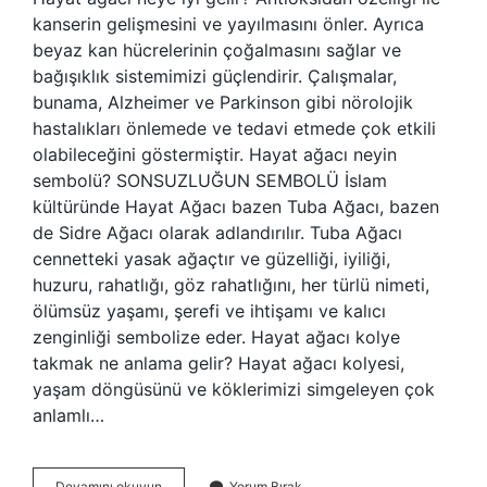
kanserin gelişmesini ve yayılmasını önler. Ayrıca
beyaz kan hücrelerinin çoğalmasını sağlar ve
bağışıklık sistemimizi güçlendirir. Çalışmalar,
bunama, Alzheimer ve Parkinson gibi nörolojik
hastalıkları önlemede ve tedavi etmede çok etkili
olabileceğini göstermiştir. Hayat ağacı neyin
sembolü? SONSUZLUĞUN SEMBOLÜ İslam
kültüründe Hayat Ağacı bazen Tuba Ağacı, bazen
de Sidre Ağacı olarak adlandırılır. Tuba Ağacı
cennetteki yasak ağaçtır ve güzelliği, iyiliği,
huzuru, rahatlığı, göz rahatlığını, her türlü nimeti,
ölümsüz yaşamı, şerefi ve ihtişamı ve kalıcı
zenginliği sembolize eder. Hayat ağacı kolye
takmak ne anlama gelir? Hayat ağacı kolyesi,
yaşam döngüsünü ve köklerimizi simgeleyen çok
anlamlı…
Hayat
Devamını okuyun
Yorum Bırak