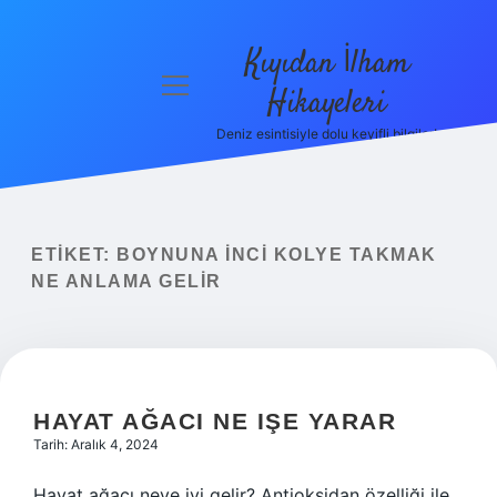
Kıyıdan İlham
menüyü
Hikayeleri
aç
Deniz esintisiyle dolu keyifli bilgiler!
Anasayfa
Gizlilik
Politikası
ETIKET:
BOYNUNA INCI KOLYE TAKMAK
Yasal Uyarı
NE ANLAMA GELIR
Hakkımızda
HAYAT AĞACI NE IŞE YARAR
Tarih: Aralık 4, 2024
Hayat ağacı neye iyi gelir? Antioksidan özelliği ile