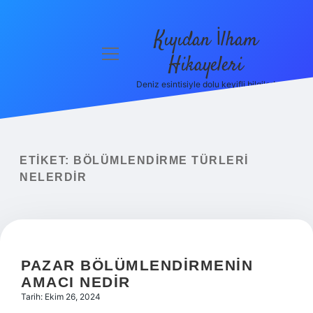
Kıyıdan İlham
menüyü
Hikayeleri
aç
Deniz esintisiyle dolu keyifli bilgiler!
Anasayfa
Gizlilik
Politikası
ETIKET:
BÖLÜMLENDIRME TÜRLERI
Yasal Uyarı
NELERDIR
Hakkımızda
PAZAR BÖLÜMLENDIRMENIN
AMACI NEDIR
Tarih: Ekim 26, 2024