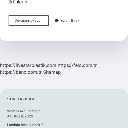
ürünlerin…
Pazar
Devamını okuyun
Yorum Bırak
Bölümlendirmenin
Amacı
Nedir
https://livestarplastik.com
https://felo.com.tr
https://bano.com.tr
Sitemap
SIDEBAR
SON YAZILAR
What is Avcı böreği ?
Ağustos 9, 2026
Lambda hesabı nedir ?