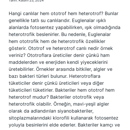
Tarih: Kasım 25, 2024
Hangi canlılar hem ototrof hem heterotrof? Bunlar
genellikle tatlı su canlılarıdır. Euglenalar ışıklı
alanlarda fotosentez yapabilirken, ışık olmadığında
heterotrofik beslenirler. Bu nedenle, Euglenalar
hem ototrofik hem de heterotrofik özellikler
gösterir. Ototrof ve heterotrof canlı nedir örnek
veriniz? Ototroflara üreticiler denir çünkü ham
maddelerden ve enerjiden kendi yiyeceklerini
üretebilirler. Örnekler arasında bitkiler, algler ve
bazı bakteri türleri bulunur. Heterotroflara
tüketiciler denir çünkü üreticileri veya diğer
tüketicileri tüketirler. Bakteriler hem ototrof hem
heterotrof mudur? Bakteriler ototrofik veya
heterotrofik olabilir. Örneğin, mavi-yeşil algler
olarak da adlandırılan siyanobakteriler,
sitoplazmalarındaki klorofili kullanarak fotosentez
yoluyla besinlerini elde ederler. Bakteriler kamçı ve