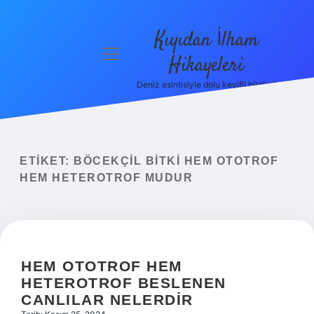
Kıyıdan İlham
menüyü
Hikayeleri
aç
Deniz esintisiyle dolu keyifli bilgiler!
Anasayfa
Gizlilik
Politikası
ETIKET:
BÖCEKÇIL BITKI HEM OTOTROF
Yasal Uyarı
HEM HETEROTROF MUDUR
Hakkımızda
HEM OTOTROF HEM
HETEROTROF BESLENEN
CANLILAR NELERDIR