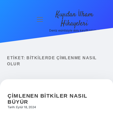
Kıyıdan İlham
menüyü
Hikayeleri
aç
Deniz esintisiyle dolu keyifli bilgiler!
Anasayfa
Gizlilik
Politikası
ETIKET:
BITKILERDE ÇIMLENME NASIL
Yasal Uyarı
OLUR
Hakkımızda
ÇIMLENEN BITKILER NASIL
BÜYÜR
Tarih: Eylül 18, 2024