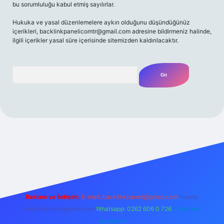
bu sorumluluğu kabul etmiş sayılırlar.
Hukuka ve yasal düzenlemelere aykırı olduğunu düşündüğünüz
içerikleri,
backlinkpanelicomtr@gmail.com
adresine bildirmeniz halinde,
ilgili içerikler yasal süre içerisinde sitemizden kaldırılacaktır.
Arama
t yeni giriş
Betexper giriş adresi
betexper.xyz
m elexbet
Reklam ve İletişim:
E-mail:
backlinkpaneli@gmail.com
Teams:
forumhizmeti@gmail.com
Whatsapp: 0262 606 0 726
Telegram:
@karabul