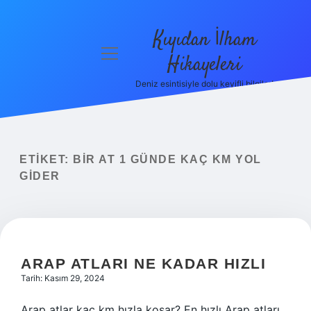
Kıyıdan İlham
menüyü
Hikayeleri
aç
Deniz esintisiyle dolu keyifli bilgiler!
Anasayfa
Gizlilik
Politikası
ETIKET:
BIR AT 1 GÜNDE KAÇ KM YOL
Yasal Uyarı
GIDER
Hakkımızda
ARAP ATLARI NE KADAR HIZLI
Tarih: Kasım 29, 2024
Arap atlar kaç km hızla koşar? En hızlı Arap atları