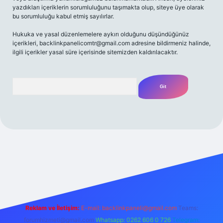
yazdıkları içeriklerin sorumluluğunu taşımakta olup, siteye üye olarak
bu sorumluluğu kabul etmiş sayılırlar.
Hukuka ve yasal düzenlemelere aykırı olduğunu düşündüğünüz
içerikleri,
backlinkpanelicomtr@gmail.com
adresine bildirmeniz halinde,
ilgili içerikler yasal süre içerisinde sitemizden kaldırılacaktır.
Arama
o
ilbet yeni giriş
Betexper giriş adresi
betexper.xyz
m elexbet
Reklam ve İletişim:
E-mail:
backlinkpaneli@gmail.com
Teams:
forumhizmeti@gmail.com
Whatsapp: 0262 606 0 726
Telegram: