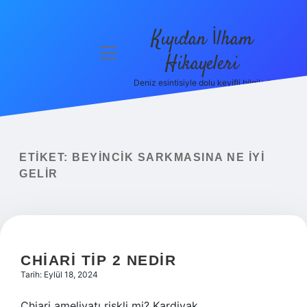
Kıyıdan İlham
menüyü
Hikayeleri
aç
Deniz esintisiyle dolu keyifli bilgiler!
Anasayfa
Gizlilik
Politikası
ETIKET:
BEYINCIK SARKMASINA NE IYI
Yasal Uyarı
GELIR
Hakkımızda
CHIARI TIP 2 NEDIR
Tarih: Eylül 18, 2024
Chiari ameliyatı riskli mi? Kardiyak