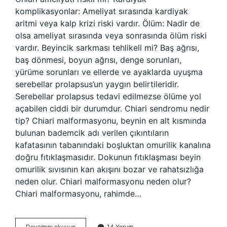
komplikasyonlar: Ameliyat sırasında kardiyak
aritmi veya kalp krizi riski vardır. Ölüm: Nadir de
olsa ameliyat sırasında veya sonrasında ölüm riski
vardır. Beyincik sarkması tehlikeli mi? Baş ağrısı,
baş dönmesi, boyun ağrısı, denge sorunları,
yürüme sorunları ve ellerde ve ayaklarda uyuşma
serebellar prolapsus’un yaygın belirtileridir.
Serebellar prolapsus tedavi edilmezse ölüme yol
açabilen ciddi bir durumdur. Chiari sendromu nedir
tip? Chiari malformasyonu, beynin en alt kısmında
bulunan bademcik adı verilen çıkıntıların
kafatasının tabanındaki boşluktan omurilik kanalına
doğru fıtıklaşmasıdır. Dokunun fıtıklaşması beyin
omurilik sıvısının kan akışını bozar ve rahatsızlığa
neden olur. Chiari malformasyonu neden olur?
Chiari malformasyonu, rahimde…
Chiari
Devamını okuyun
14 Yorum